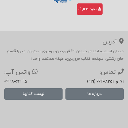
دانلود کاتالوگ
آدرس:
میدان انقلاب، ابتدای خیابان 12 فروردین، روبروی رستوران میرزا قاسم
خان رشتی، مجتمع کتاب فروردین، طبقه همکف، واحد 1
تماس:
واتس آپ:
71
و
(021) 66408251
09108062295
درباره ما
لیست کتابها