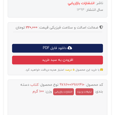
ناشر:
انتشارات بازاريابي
سال انتشار:
1394
ضمانت اصالت و سلامت فیزیکی
قیمت:
220,000
تومان
دانلود فایل PDF
افزودن به سبد خرید
با خرید این محصول
5 درصد
اعتبار هدیه دریافت خواهید کرد.
کد محصول:
9786006982410
نوع محصول:
کتاب
دسته
بندی:
وزن:
100 گرم
تبليغات و برند
انتشارات بازاریابی