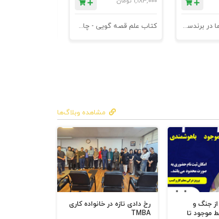
1,184,000
تومان
780,000
تومان
کتاب کهن الگوها در برندسازی - ابزاری برای خلاقها و استراتژیست ها
کتاب علم قصه گویی - چاپ سوم
کتاب هنر متقاعد
مشاهده وبلاگ‌ها
 از جنگ و
رخ دادی تازه در خانواده کاری
ط موجود تا
TMBA