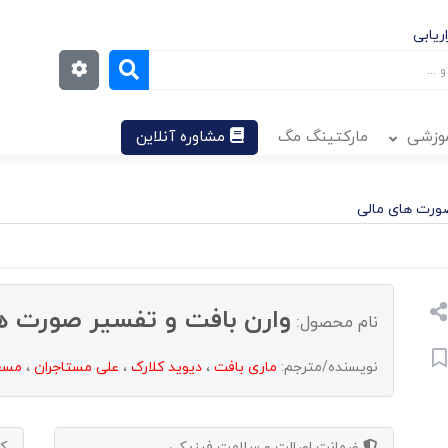
ریابی
موزشی
مارکتینگ مگ
مشاوره آنلاین
صورت های مالی
وارن بافت و تفسیر صورت ه
نام محصول:
نویسنده/مترجم:
ماری بافت
،
دیوید کلارک
،
علی مستاجران
،
مسعو
ضمانت اصالت و سلامت فیزیکی
ک