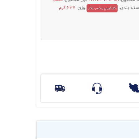
سته بندی:
وزن:
237 گرم
کارآفريني و کسب وکار