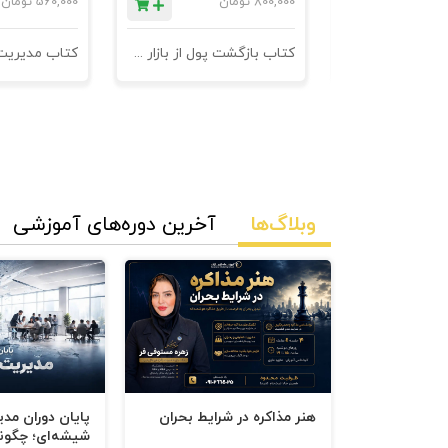
ان
800,000
تومان
560,000
تومان
نامه های فروش
کتاب بازگشت پول از بازار مدیریت وصول مطالبات
وبلاگ‌ها
آخرین دوره‌های آموزشی
هنر مذاکره در شرایط بحران
پایان دوران مد
شیشه‌ای؛ چگون