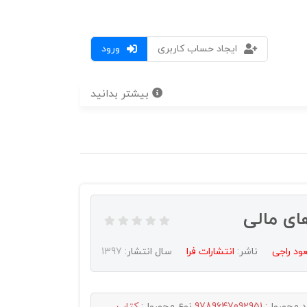
ایجاد حساب کاربری
ورود
بیشتر بدانید
ای مالی
د راجی
ناشر:
انتشارات فرا
سال انتشار:
1397
د محصول:
9789647092951
نوع محصول:
کتاب