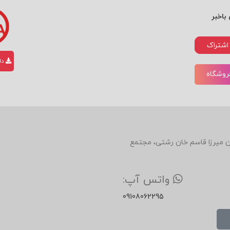
باخبر
اشتراک
دان
فروشگاه
دین، روبروی رستوران میرزا قاسم خان رشتی، مجتمع
واتس آپ:
09108062295