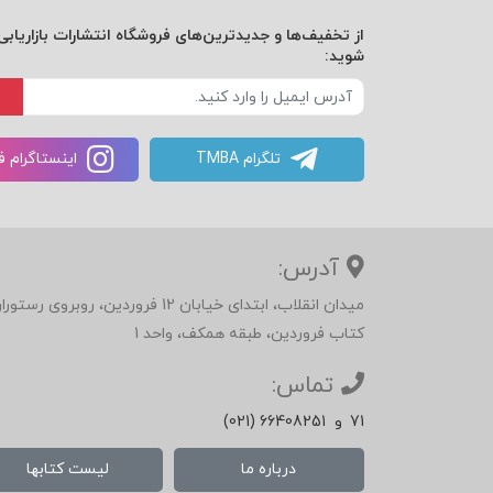
از تخفیف‌ها و جدیدترین‌های فروشگاه انتشارات بازاریابی 
شوید:
تلگرام TMBA
اینستاگرام 
آدرس:
میدان انقلاب، ابتدای خیابان 12 فرور
کتاب فروردین، طبقه همکف، واحد 1
تماس:
71
و
(021) 66408251
درباره ما
لیست کتابها