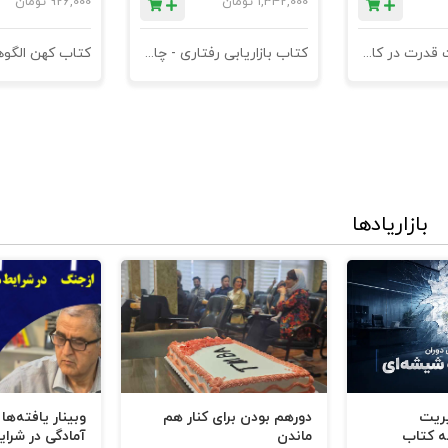
1,342,000
تومان
926,000
تومان
کتاب مدیریت قدرت در کاروکسب
کتاب بازاریابی رفتاری - چاپ سوم
بازاریادها
یریت
دورهم بودن برای کنار هم
وبینار یافته‌ها
ه کتاب
ماندن
آمادگی در شرای