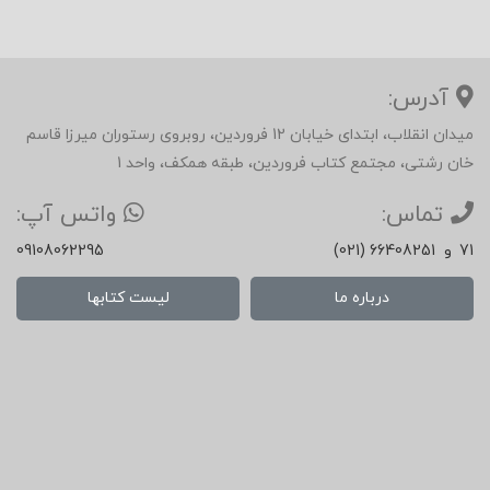
آدرس:
میدان انقلاب، ابتدای خیابان 12 فروردین، روبروی رستوران میرزا قاسم
خان رشتی، مجتمع کتاب فروردین، طبقه همکف، واحد 1
تماس:
واتس آپ:
71
و
(021) 66408251
09108062295
درباره ما
لیست کتابها