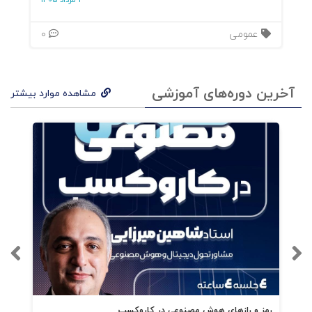
3 مرداد 1405
چالش 3: رد کردن پیوسته بازخورد
عمومی
0
چالش 4: شایستگی ناکافی
آخرین دوره‌های آموزشی
مشاهده موارد بیشتر
چالش 5: رفتار غیراخلاقی
چالش 6: رفتار غیرمحترمانه مشاهده نشده، ولی
گزارش شده
چالش 7: کارکنان با عملکرد بالا که توجه‌ طلب
هستند
چالش 8: آشفتگی در زندگی خصوصی
چالش 9: گفتگو درباره موضوعات پیچیده و حساس
رمز و رازهای هوش مصنوعی در کاروکسب