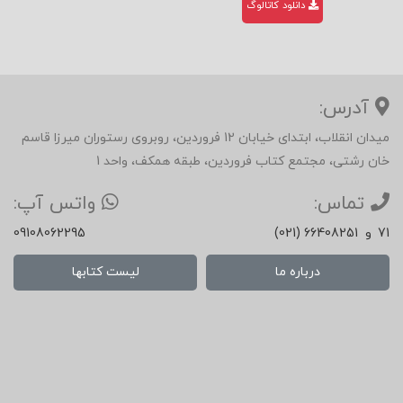
دانلود کاتالوگ
آدرس:
میدان انقلاب، ابتدای خیابان 12 فروردین، روبروی رستوران میرزا قاسم
خان رشتی، مجتمع کتاب فروردین، طبقه همکف، واحد 1
تماس:
واتس آپ:
71
و
(021) 66408251
09108062295
درباره ما
لیست کتابها