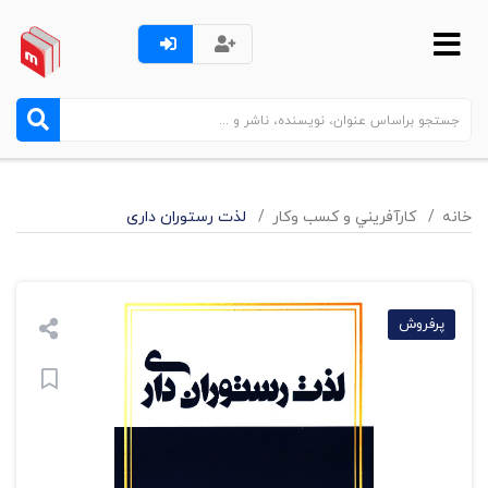
خانه
کارآفريني و کسب وکار
لذت رستوران داری
پرفروش