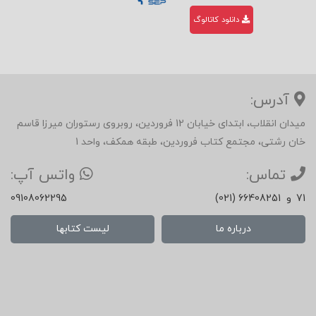
دانلود کاتالوگ
آدرس:
میدان انقلاب، ابتدای خیابان 12 فروردین، روبروی رستوران میرزا قاسم
خان رشتی، مجتمع کتاب فروردین، طبقه همکف، واحد 1
تماس:
واتس آپ:
71
و
(021) 66408251
09108062295
درباره ما
لیست کتابها