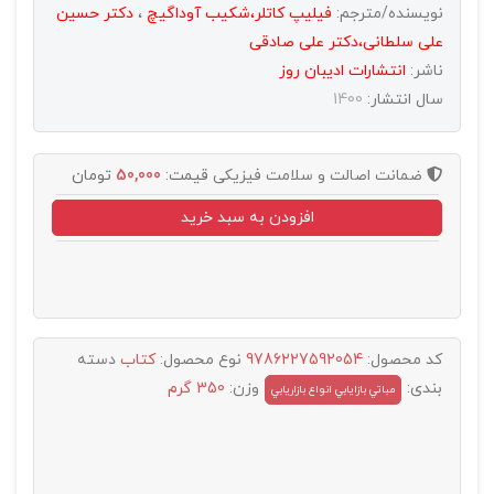
نویسنده/مترجم:
فیلیپ کاتلر،شکیب آوداگیچ
،
دکتر حسین
علی سلطانی،دکتر علی صادقی
ناشر:
انتشارات اديبان روز
سال انتشار:
1400
ضمانت اصالت و سلامت فیزیکی
قیمت:
50,000
تومان
افزودن به سبد خرید
کد محصول:
9786227592054
نوع محصول:
کتاب
دسته
بندی:
وزن:
350 گرم
مباتي بازايابي انواع بازاريابي