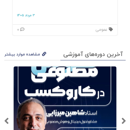
فصل1: هوش مصنوعی مشارکتی
3 مرداد 1405
فصل2: اتوماسیون وظایف تکراری در بخش خدمات
عمومی
0
فصل3: کوبات یا هوش مصنوعی که به هوش انسانی
افزوده می‌شود
آخرین دوره‌های آموزشی
مشاهده موارد بیشتر
فصل4: بازاریابی تقویت شده با هوش مصنوعی
فصل5: چگونه هوش مصنوعی مشارکتی کار شما را
دگرگون می‌کند
فصل6: 7کلید برای موفقیت اولین پروژه هوش
مصنوعی