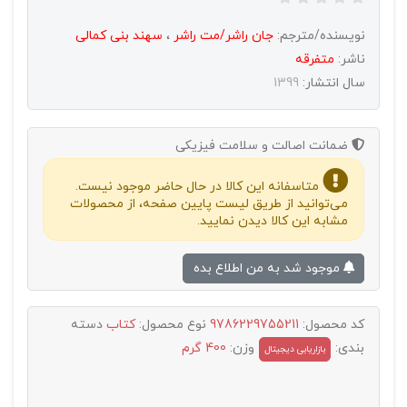
نویسنده/مترجم:
جان راشر/مت راشر
،
سهند بنی کمالی
ناشر:
متفرقه
سال انتشار:
1399
ضمانت اصالت و سلامت فیزیکی
متاسفانه این کالا در حال حاضر موجود نیست.
می‌توانید از طریق لیست پایین صفحه، از محصولات
مشابه این کالا دیدن نمایید.
موجود شد به من اطلاع بده
کد محصول:
9786229755211
نوع محصول:
کتاب
دسته
بندی:
وزن:
400 گرم
بازاریابی دیجیتال