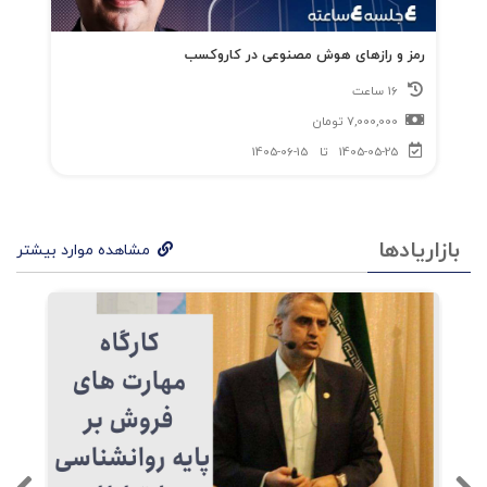
فصل7: توسعه‌ی فناوری
رمز و رازهای هوش مصنوعی در کاروکسب
16 ساعت
فصل8: آینده‌ی فناوری هوش مصنوعی
7,000,000
تومان
1405-05-25
تا
1405-06-15
نتیجه گیری
بازاریادها
مشاهده موارد بیشتر