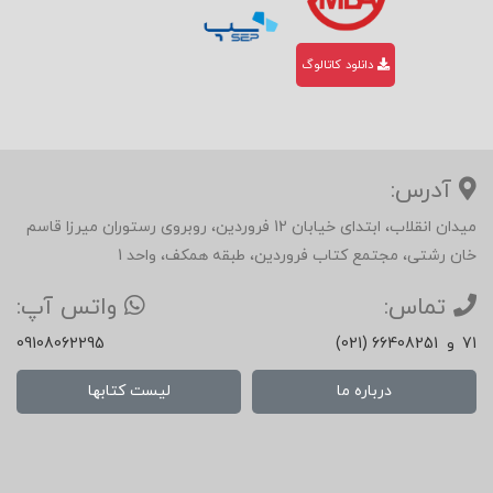
دانلود کاتالوگ
آدرس:
میدان انقلاب، ابتدای خیابان 12 فروردین، روبروی رستوران میرزا قاسم
خان رشتی، مجتمع کتاب فروردین، طبقه همکف، واحد 1
تماس:
واتس آپ:
71
و
(021) 66408251
09108062295
درباره ما
لیست کتابها