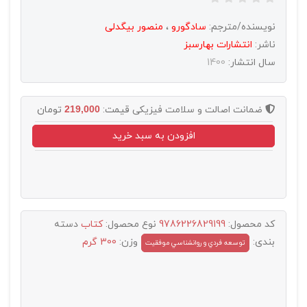
نویسنده/مترجم:
سادگورو
،
منصور بیگدلی
ناشر:
انتشارات بهارسبز
سال انتشار:
1400
ضمانت اصالت و سلامت فیزیکی
قیمت:
219,000
تومان
افزودن به سبد خرید
کد محصول:
9786226829199
نوع محصول:
کتاب
دسته
بندی:
وزن:
300 گرم
توسعه فردي و روانشناسي موفقيت