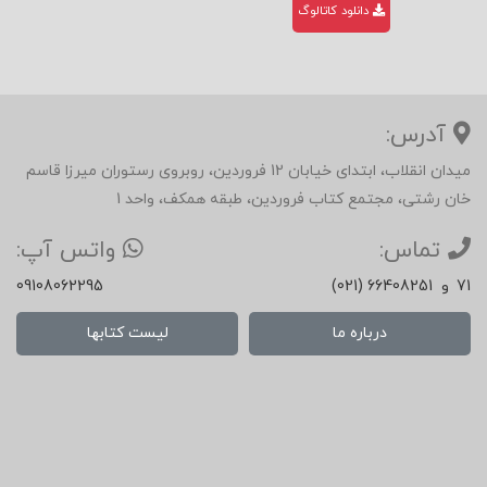
دانلود کاتالوگ
آدرس:
میدان انقلاب، ابتدای خیابان 12 فروردین، روبروی رستوران میرزا قاسم
خان رشتی، مجتمع کتاب فروردین، طبقه همکف، واحد 1
تماس:
واتس آپ:
71
و
(021) 66408251
09108062295
درباره ما
لیست کتابها