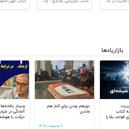
کتاب مدیریت قدرت در کاروکسب
کتاب بازاریابی رفتاری - چاپ سوم
بازاریادها
یریت
دورهم بودن برای کنار هم
وبینار یافته‌ها
ه کتاب
ماندن
آمادگی در شرای
 قواعد بقا را
حرکت با هوشم
9 اردیبهشت 1405