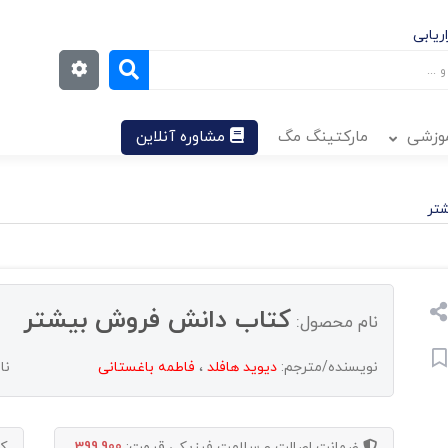
ریابی
موزشی
مارکتینگ مگ
مشاوره آنلاین
تر
کتاب دانش فروش بیشتر
نام محصول:
نویسنده/مترجم:
دیوید هافلد
،
فاطمه باغستانی
نا
ضمانت اصالت و سلامت فیزیکی
قیمت:
399,900
ک