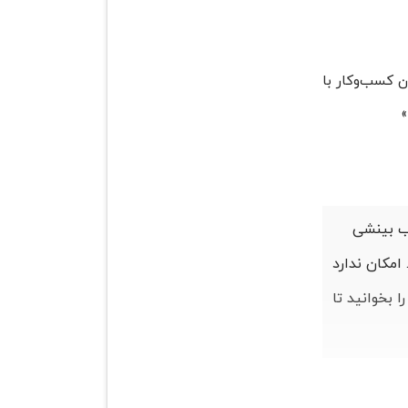
ن کسب‌وکار با
»
اب بینشی
 امکان ندارد
 بخوانید تا