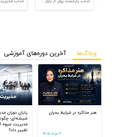
نامه های فروش
کتاب بازگشت پول از بازار مدیریت وصول مطالبات
وبلاگ‌ها
آخرین دوره‌های آموزشی
هنر مذاکره در شرایط بحران
پایان دوران مد
شیشه‌ای؛ چگون
مدیریت جیوه‌ ای
تغییر داد؟
3 مرداد 1405