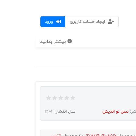
ایجاد حساب کاربری
ورود
بیشتر بدانید
شر:
نسل نو انديش
سال انتشار:
1402
د محصول:
9786222208516
نوع محصول:
کتاب