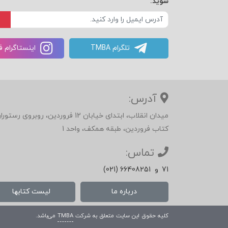
شوید:
تلگرام TMBA
اینستاگرام 
آدرس:
میدان انقلاب، ابتدای خیابان 12 فرور
کتاب فروردین، طبقه همکف، واحد 1
تماس:
71
و
(021) 66408251
درباره ما
لیست کتابها
کلیه حقوق این سایت متعلق به شرکت
TMBA
می‌باشد.