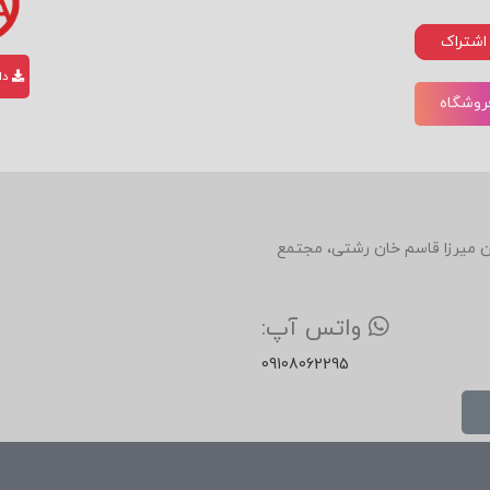
اشتراک
دان
فروشگاه
دین، روبروی رستوران میرزا قاسم خان رشتی، مجتمع
واتس آپ:
09108062295