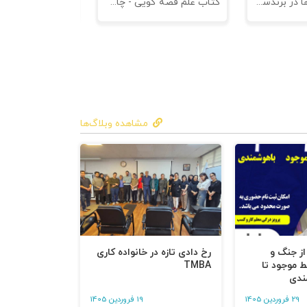
کتاب کهن الگوها در برندسازی - ابزاری برای خلاقها و استراتژیست ها
کتاب علم قصه گویی - چاپ سوم
کتاب هنر متقاعد
مشاهده وبلاگ‌ها
 از جنگ و
رخ دادی تازه در خانواده کاری
ط موجود تا
TMBA
ندی
29 فروردین 1405
19 فروردین 1405