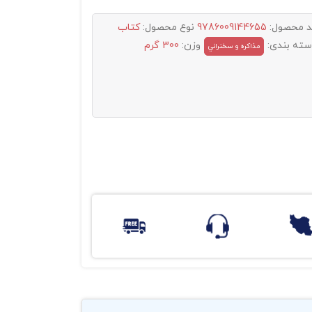
د محصول:
9786009144655
نوع محصول:
کتاب
سته بندی:
وزن:
300 گرم
مذاکره و سخنراني