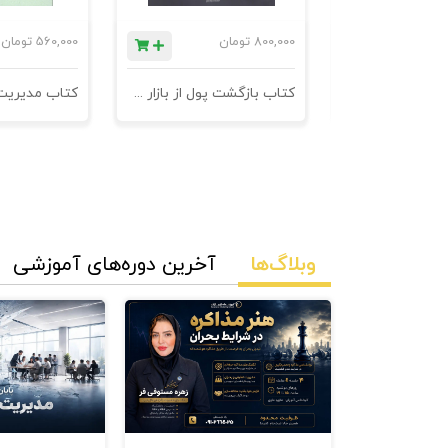
ان
800,000
تومان
560,000
تومان
کتاب 601 نکته ی ناگفته ی کاروکسب
کتاب بازگشت پول از بازار مدیریت وصول مطالبات
وبلاگ‌ها
آخرین دوره‌های آموزشی