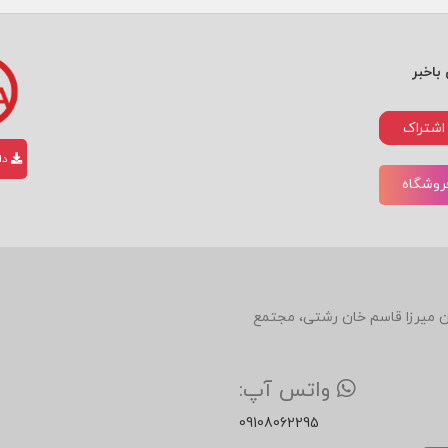
باخبر
اشتراک
دان
فروشگاه
دین، روبروی رستوران میرزا قاسم خان رشتی، مجتمع
واتس آپ:
09108062295