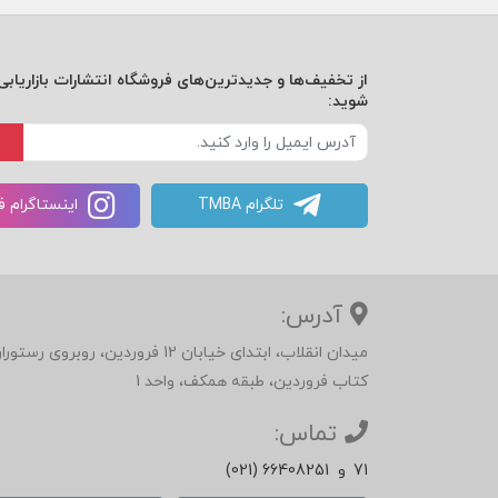
از تخفیف‌ها و جدیدترین‌های فروشگاه انتشارات بازاریابی 
شوید:
تلگرام TMBA
اینستاگرام 
آدرس:
میدان انقلاب، ابتدای خیابان 12 فرور
کتاب فروردین، طبقه همکف، واحد 1
تماس:
71
و
(021) 66408251