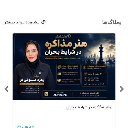
موفقیــت عبــارت اســت از انتخــاب
اهــداف بایســته و بــه کار بســتن ابــزار
وبلاگ‌ها
مشاهده موارد بیشتر
شایســته بــه منظــور تحقــق آنهــا و ایــن
امکانپذیــر نیسـت مگـر بـا تعامـل بیـن
دانشـگاه علـوم و دانشـگاه بـازار.
فهرست کتاب 700 نکته‌ی
کاروکسب
فصل اول: شم بازار
هنر مذاکره در شرایط بحران
بخش1: مدیریت بر خود
بخش2: مهندسی موفقیت
3 مرداد 1405