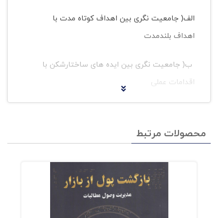
الف( جامعیت نگری بین اهداف کوتاه مدت با
اهداف بلندمدت
ب( جامعیت نگری بین ایده های ساختارشکن با
اقدامات عملی
ج( جامعیت نگــری بیــن نــگاه از درون بــه بیــرون بــا
نــگاه از بیــرون به درون
محصولات مرتبط
د( جامعیت نگری بین نیم کره ی چپ مغز با نیم
کره ی راست مغز تعامــل، مهمتریــن عامــل
زیرســاختی موفقیــت اســت کــه بــا نگــرش دوسـویه
بیـن درون و بیـرون سـازمان، هدفهـای بلندمـدت و