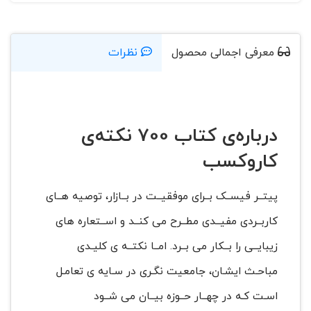
معرفی اجمالی محصول
نظرات
درباره‌ی کتاب 700 نکته‌ی
کاروکسب
پیتــر فیســک بــرای موفقیــت در بــازار، توصیه هــای
کاربــردی مفیــدی مطــرح می کنــد و اســتعاره های
زیبایــی را بــکار می بــرد. امــا نکتــه ی کلیـدی
مباحـث ایشـان، جامعیت نگـری در سـایه ی تعامـل
اسـت کـه در چهــار حــوزه بیــان می شــود