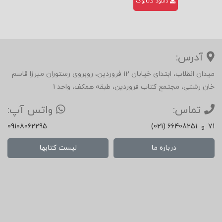
دانلود کاتالوگ
آدرس:
میدان انقلاب، ابتدای خیابان 12 فروردین، روبروی رستوران میرزا قاسم
خان رشتی، مجتمع کتاب فروردین، طبقه همکف، واحد 1
تماس:
واتس آپ:
71
و
(021) 66408251
09108062295
درباره ما
لیست کتابها