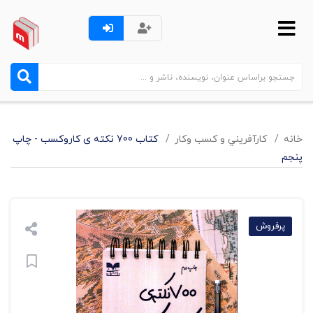
خانه
کارآفريني و کسب وکار
کتاب 700 نکته ی کاروکسب - چاپ
پنجم
پرفروش