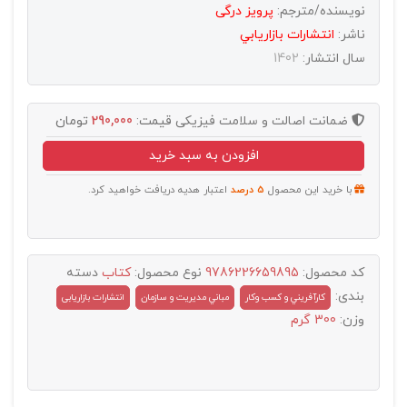
نویسنده/مترجم:
پرویز درگی
ناشر:
انتشارات بازاريابي
سال انتشار:
1402
ضمانت اصالت و سلامت فیزیکی
قیمت:
290,000
تومان
افزودن به سبد خرید
با خرید این محصول
5 درصد
اعتبار هدیه دریافت خواهید کرد.
کد محصول:
9786226659895
نوع محصول:
کتاب
دسته
بندی:
کارآفريني و کسب وکار
مباني مديريت و سازمان
انتشارات بازاریابی
وزن:
300 گرم