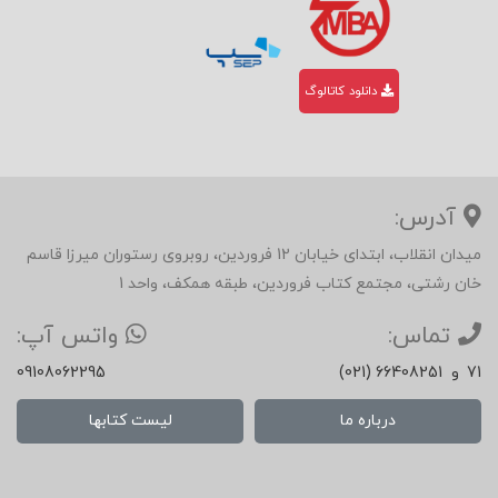
دانلود کاتالوگ
آدرس:
میدان انقلاب، ابتدای خیابان 12 فروردین، روبروی رستوران میرزا قاسم
خان رشتی، مجتمع کتاب فروردین، طبقه همکف، واحد 1
تماس:
واتس آپ:
71
و
(021) 66408251
09108062295
درباره ما
لیست کتابها