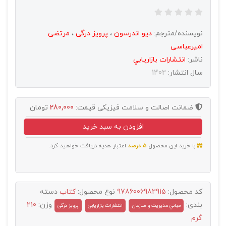
نویسنده/مترجم:
دیو اندرسون
،
پرویز درگی
،
مرتضی
امیرعباسی
ناشر:
انتشارات بازاريابي
سال انتشار:
1402
ضمانت اصالت و سلامت فیزیکی
قیمت:
280,000
تومان
افزودن به سبد خرید
با خرید این محصول
5 درصد
اعتبار هدیه دریافت خواهید کرد.
کد محصول:
9786006982915
نوع محصول:
کتاب
دسته
بندی:
وزن:
210
مباني مديريت و سازمان
انتشارات بازاریابی
پرویز درگی
گرم