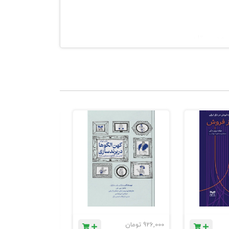
درون سرتان
 و عملکرد شما
ه‌ نفس و عزت‌
926,000
تومان
1,184,000
تومان