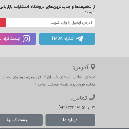
از تخفیف‌ها و جدیدترین‌های فروشگاه انتشارات بازاریابی 
روز شانزدهم: روابط خود را بهبود دهید
شوید:
روز هفدهم: بدون استرس زندگی کنید
تلگرام TMBA
اینستاگرام 
روز هجدهم: از سعادتی که به‌ سوی شما می‌آی
روز نوزدهم: به زندگی سپاس‌گزارانه نگاه کنید
آدرس:
روز بیستم: کار کردن با آینه را به کودکان‌تان ب
میدان انقلاب، ابتدای خیابان 12 فرور
کتاب فروردین، طبقه همکف، واحد 1
روز بیست‌ویکم: همین حالا خودتان را دوست بد
تماس:
71
و
(021) 66408251
مؤخره
درباره ما
لیست کتابها
12 روش برای این‌که شما همین حالا و برای همیشه، خودتان را دوست بدارید