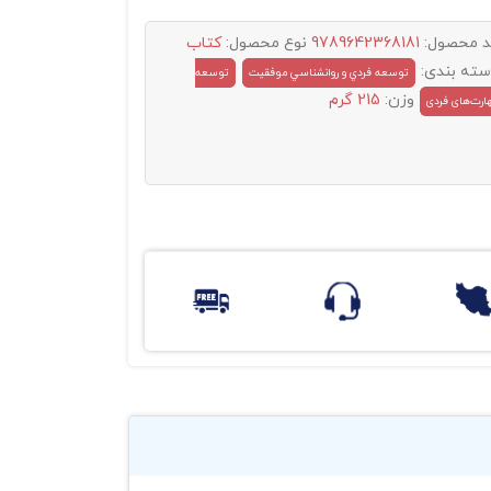
د محصول:
9789642368181
نوع محصول:
کتاب
سته بندی:
توسعه فردي و روانشناسي موفقيت
توسعه
وزن:
215 گرم
ارت‌های فردی