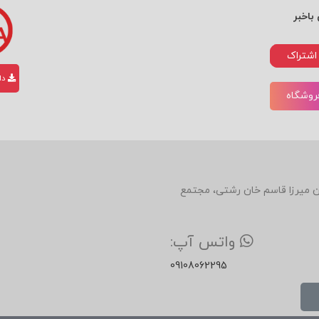
باخبر
اشتراک
دان
فروشگاه
د استقبال کنید
یاموزید
دین، روبروی رستوران میرزا قاسم خان رشتی، مجتمع
ارید
واتس آپ:
09108062295