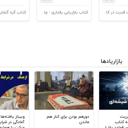
کتاب مدیریت قدرت در کاروکسب
کتاب بازاریابی رفتاری - چاپ سوم
کتاب گره گشای
بازاریادها
د
اول شما
یریت
دورهم بودن برای کنار هم
وبینار یافته‌ها
ه کتاب
ماندن
آمادگی در شرای
 قواعد بقا را
حرکت با هوشم