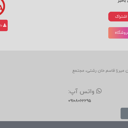
باخبر
اشتراک
دان
فروشگاه
رکت شیشه‌ی کنتیننتال؛
دین، روبروی رستوران میرزا قاسم خان رشتی، مجتمع
واتس آپ:
09108062295