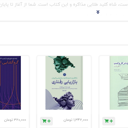
، شاه کلید طلایی مذاکره و این کتاب است. شما از آغاز تا پایان 
رسیدن» را رها نکنید.
. با این توجه که هیچ عجله و شتابی در کار نیست. قرار نیست شم
 فصل را با تأمل بخوانید. آزمونهای آن فصل را پاسخ دهید و اجرا کنید
 مسیر درست و دقیق پیش می‌روید.
ره _چاپ دوم
1,342,000
تومان
320,000
تومان