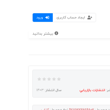
ایجاد حساب کاربری
ورود
بیشتر بدانید
ر:
انتشارات بازاريابي
سال انتشار:
1403
د محصول:
9786226659802
نوع محصول:
کتاب