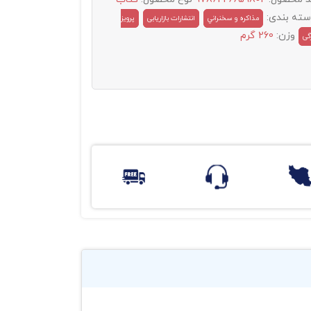
سته بندی:
مذاکره و سخنراني
انتشارات بازاریابی
پرویز
وزن:
260 گرم
گی