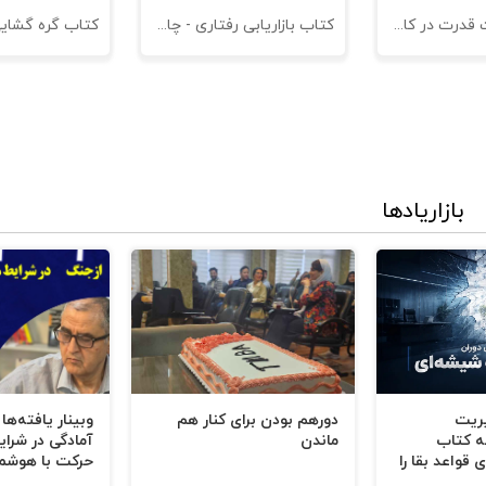
کتاب مدیریت قدرت در کاروکسب
کتاب بازاریابی رفتاری - چاپ سوم
کتاب گره گشای
بازاریادها
یریت
دورهم بودن برای کنار هم
وبینار یافته‌ها
ه کتاب
ماندن
آمادگی در شرای
 قواعد بقا را
حرکت با هوشم