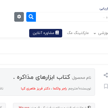
ریابی
موزشی
مارکتینگ مگ
مشاوره آنلاین
کتاب ابزارهای مذاکره .
نام محصول:
نویسنده/مترجم:
راجر ولکما
،
دکتر فریز طاهری کیا
ناش
ضمانت اصالت و سلامت فیزیکی
قیمت:
620,000
ک