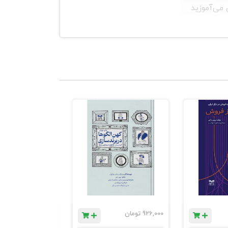
می‌آموزید
ا به سرعت یک
. در این صورت
926,000
تومان
1,184,000
تومان