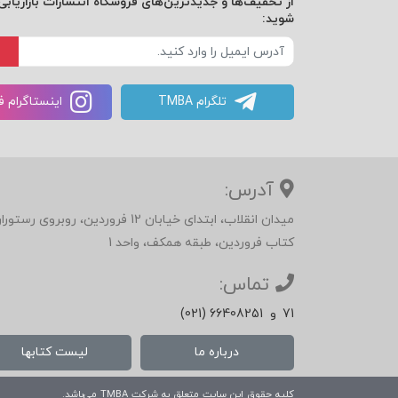
از تخفیف‌ها و جدیدترین‌های فروشگاه انتشارات بازاریابی 
خودارزیابی؛
شوید:
فصل ششم: اندازه‌گیری پیشرفت شما:
تلگرام TMBA
اینستاگرام 
مذاکره‌ی یک شرکت نوشیدنی‌های میوه‌ای و ش
فرم توافق؛
آدرس:
میدان انقلاب، ابتدای خیابان 12 فرور
ارزیابی مذاکره؛
کتاب فروردین، طبقه همکف، واحد 1
تماس:
فصل هفتم: سبک‌های مذاکره
71
و
(021) 66408251
کلید امتیازدهی ؛
درباره ما
لیست کتابها
کلیه حقوق این سایت متعلق به شرکت
TMBA
می‌باشد.