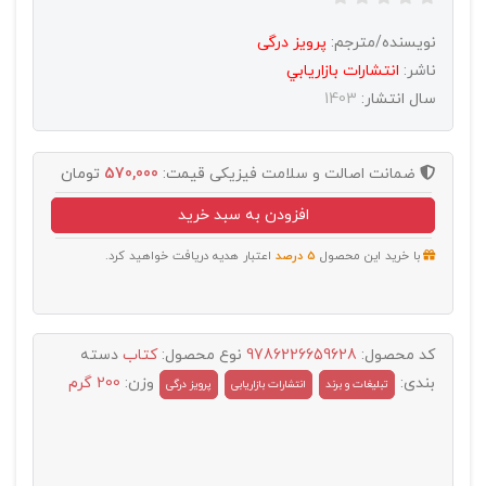
نویسنده/مترجم:
پرویز درگی
ناشر:
انتشارات بازاريابي
سال انتشار:
1403
ضمانت اصالت و سلامت فیزیکی
قیمت:
570,000
تومان
افزودن به سبد خرید
با خرید این محصول
5 درصد
اعتبار هدیه دریافت خواهید کرد.
کد محصول:
9786226659628
نوع محصول:
کتاب
دسته
بندی:
وزن:
200 گرم
تبليغات و برند
انتشارات بازاریابی
پرویز درگی