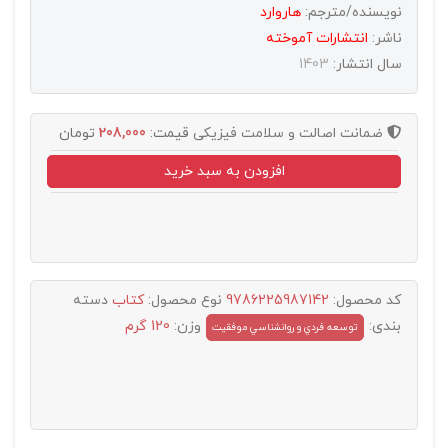
نویسنده/مترجم:
هاروارد
ناشر:
انتشارات آموخته
سال انتشار:
1403
ضمانت اصالت و سلامت فیزیکی
قیمت:
208,000
تومان
افزودن به سبد خرید
کد محصول:
9786225987142
نوع محصول:
کتاب
دسته
بندی:
وزن:
120 گرم
توسعه فردي و روانشناسي موفقيت