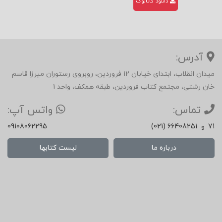
دانلود کاتالوگ
آدرس:
میدان انقلاب، ابتدای خیابان 12 فروردین، روبروی رستوران میرزا قاسم
خان رشتی، مجتمع کتاب فروردین، طبقه همکف، واحد 1
تماس:
واتس آپ:
71
و
(021) 66408251
09108062295
درباره ما
لیست کتابها