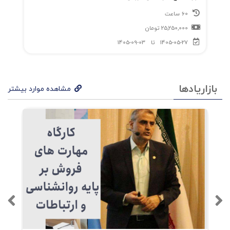
60 ساعت
25,250,000
تومان
1405-05-27
تا
1405-09-03
بازاریادها
مشاهده موارد بیشتر