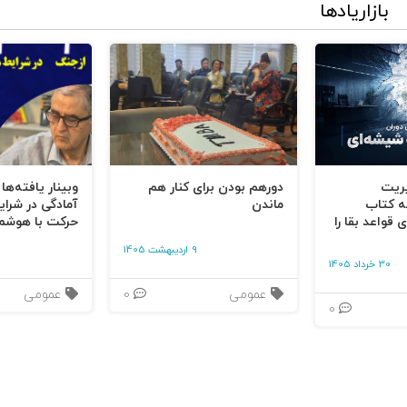
بازاریادها
یریت
دورهم بودن برای کنار هم
وبینار یافته‌ها
ه کتاب
ماندن
آمادگی در شرای
 قواعد بقا را
حرکت با هوشم
9 اردیبهشت 1405
30 خرداد 1405
عمومی
0
عمومی
0