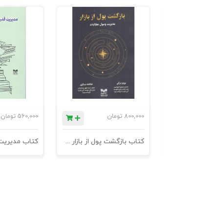
ان
800,000
تومان
560,000
تومان
کتاب 601 نکته ی ناگفته ی کاروکسب
کتاب بازگشت پول از بازار مدیریت وصول مطالبات