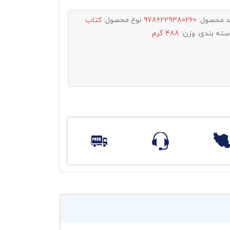
د محصول:
9786229380260
نوع محصول:
کتاب
سته بندی:
وزن:
488 گرم