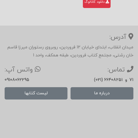
دانلود کاتالوگ
آدرس:
میدان انقلاب، ابتدای خیابان 12 فروردین، روبروی رستوران میرزا قاسم
خان رشتی، مجتمع کتاب فروردین، طبقه همکف، واحد 1
تماس:
واتس آپ:
71
و
(021) 66408251
09108062295
درباره ما
لیست کتابها