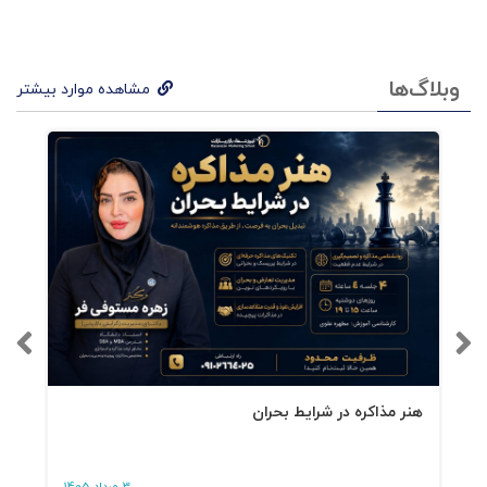
در مقابل KPI شروع کار با OKR
نوشتن اهداف خوب
وبلاگ‌ها
مشاهده موارد بیشتر
تنظیم نتایج کلیدی
خروجی ها در مقابل نتایج
امتیازدهی در OKR
انواع نتایج کلیدی
نمودار استخوان ماهی
طوفان فکری
و....
هنر مذاکره در شرایط بحران