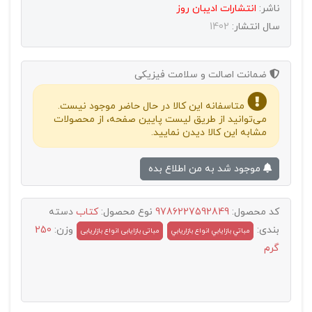
ناشر:
انتشارات اديبان روز
سال انتشار:
1402
ضمانت اصالت و سلامت فیزیکی
متاسفانه این کالا در حال حاضر موجود نیست.
می‌توانید از طریق لیست پایین صفحه، از محصولات
مشابه این کالا دیدن نمایید.
موجود شد به من اطلاع بده
کد محصول:
9786227592849
نوع محصول:
کتاب
دسته
بندی:
وزن:
250
مباتي بازايابي انواع بازاريابي
مباتی بازایابی انواع بازاریابی
گرم