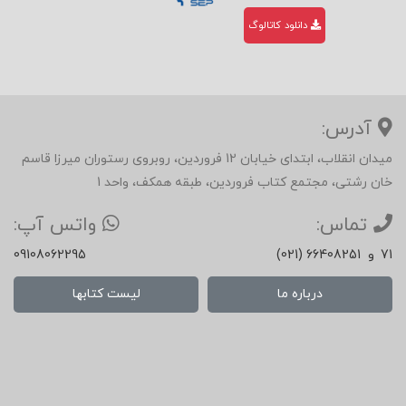
دانلود کاتالوگ
آدرس:
میدان انقلاب، ابتدای خیابان 12 فروردین، روبروی رستوران میرزا قاسم
خان رشتی، مجتمع کتاب فروردین، طبقه همکف، واحد 1
تماس:
واتس آپ:
71
و
(021) 66408251
09108062295
درباره ما
لیست کتابها