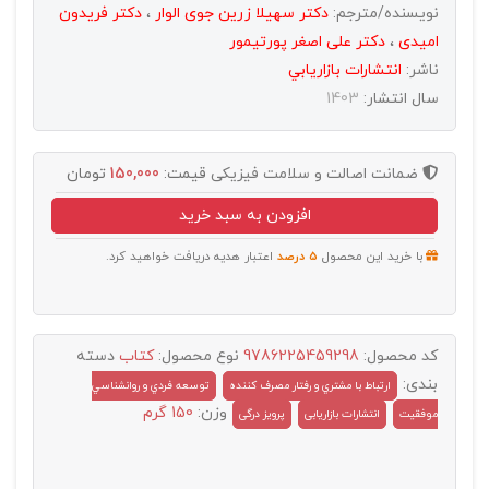
نویسنده/مترجم:
دکتر سهیلا زرین جوی الوار
،
دکتر فریدون
امیدی
،
دکتر علی اصغر پورتیمور
ناشر:
انتشارات بازاريابي
سال انتشار:
1403
ضمانت اصالت و سلامت فیزیکی
قیمت:
150,000
تومان
افزودن به سبد خرید
با خرید این محصول
5 درصد
اعتبار هدیه دریافت خواهید کرد.
کد محصول:
9786225459298
نوع محصول:
کتاب
دسته
بندی:
ارتباط با مشتري و رفتار مصرف کننده
توسعه فردي و روانشناسي
وزن:
150 گرم
موفقيت
انتشارات بازاریابی
پرویز درگی