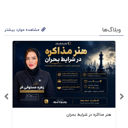
فصل دوم
: شناخت مفهوم خصومت
وبلاگ‌ها
مشاهده موارد بیشتر
فصل سوم
: عوامل زمینه ساز خصومت
فصل چهارم:
رابطه مشتریان و خصومت
فصل پنجم
: رابطه کاروکسب و خصومت
فصل ششم
: رابطه خصومت با عناصر آمیخته
بازاریابی
فصل هفتم
: کنترل و مدیریت انواع خصومت
هنر مذاکره در شرایط بحران
مشتریان