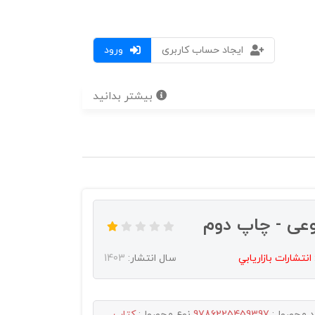
ایجاد حساب کاربری
ورود
بیشتر بدانید
وعی - چاپ دوم
انتشارات بازاريابي
سال انتشار:
1403
د محصول:
9786225459397
نوع محصول:
کتاب