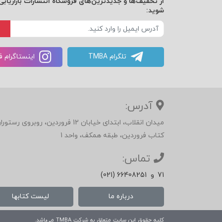
از تخفیف‌ها و جدیدترین‌های فروشگاه انتشارات بازاریابی 
شوید:
تلگرام TMBA
اینستاگرام 
آدرس:
میدان انقلاب، ابتدای خیابان 12 فرور
کتاب فروردین، طبقه همکف، واحد 1
تماس:
71
و
(021) 66408251
درباره ما
لیست کتابها
کلیه حقوق این سایت متعلق به شرکت
TMBA
می‌باشد.