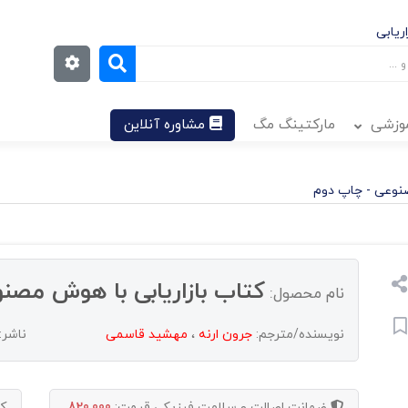
ریابی
موزشی
مارکتینگ مگ
مشاوره آنلاین
صنوعی - چاپ دوم
کتاب بازاریابی با هوش مصن
نام محصول:
نویسنده/مترجم:
جرون ارنه
،
مهشید قاسمی
ناشر:
ضمانت اصالت و سلامت فیزیکی
قیمت:
820,000
ک