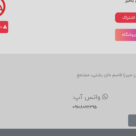
باخبر
اشتراک
دان
فروشگاه
دین، روبروی رستوران میرزا قاسم خان رشتی، مجتمع
واتس آپ:
09108062295