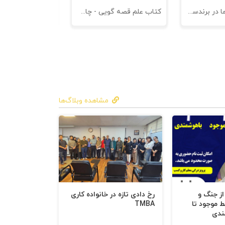
کتاب کهن الگوها در برندسازی - ابزاری برای خلاقها و استراتژیست ها
کتاب علم قصه گویی - چاپ سوم
کتاب هنر متقاعد
مشاهده وبلاگ‌ها
 از جنگ و
رخ دادی تازه در خانواده کاری
ط موجود تا
TMBA
ندی