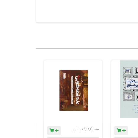
به و سایر
ردنظر و به
شته و جدید،
وب، وبلاگ‌ها و
 یا ایمیل
1,184,000
تومان
780,000
تومان