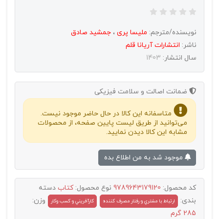
نویسنده/مترجم:
ملیسا پری
،
جمشید صادق
ناشر:
انتشارات آريانا قلم
سال انتشار:
1403
ضمانت اصالت و سلامت فیزیکی
متاسفانه این کالا در حال حاضر موجود نیست.
می‌توانید از طریق لیست پایین صفحه، از محصولات
مشابه این کالا دیدن نمایید.
موجود شد به من اطلاع بده
کد محصول:
9789643179120
نوع محصول:
کتاب
دسته
بندی:
وزن:
ارتباط با مشتري و رفتار مصرف کننده
کارآفريني و کسب وکار
285 گرم