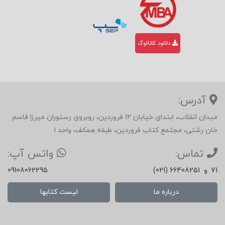
آنچ
ه
دانلود کاتالوگ
اهمی
ت
دارد
آدرس:
غافل
میدان انقلاب، ابتدای خیابان 12 فروردین، روبروی رستوران میرزا قاسم
می‌
خان رشتی، مجتمع کتاب فروردین، طبقه همکف، واحد 1
شوی
تماس:
واتس آپ:
م،
71
و
(021) 66408251
09108062295
هنگا
درباره ما
لیست کتابها
می‌ک
ه