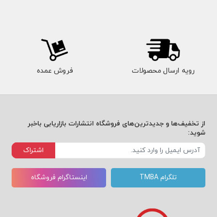
کس
ب‌و
کار و
نوآو
رویه ارسال محصولات
فروش عمده
ری
در
برابر
از تخفیف‌ها و جدیدترین‌های فروشگاه انتشارات بازاریابی باخبر
رقبا.
شوید:
هنگا
اشتراک
می‌ک
تلگرام TMBA
اینستاگرام فروشگاه
ه از
توج
ه به