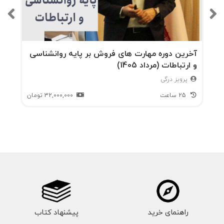
د
ارز
ش
آخرین دوره مهارت های فروش بر پایه روانشناسی
و ارتباطات (مرداد 1405)
برای
پرویز درگی
مشت
25 ساعت
32,000,000
تومان
ریان
،
دست
یابی
به
اهدا
راهنمای خرید
ف
پیشنهاد کتاب