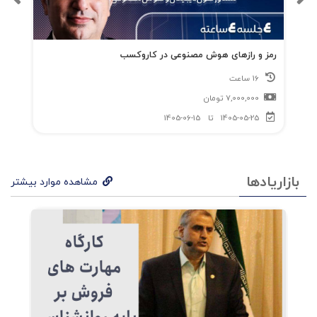
از
توج
رمز و رازهای هوش مصنوعی در کاروکسب
ه به
16 ساعت
آنچ
7,000,000
تومان
ه
1405-05-25
تا
1405-06-15
اهمی
ت
بازاریادها
مشاهده موارد بیشتر
دارد
غافل
می‌
شون
د:
ایجا