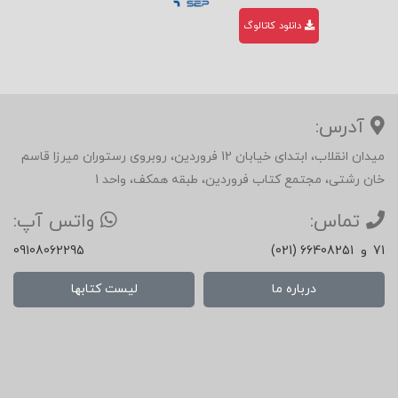
دانلود کاتالوگ
آدرس:
میدان انقلاب، ابتدای خیابان 12 فروردین، روبروی رستوران میرزا قاسم
خان رشتی، مجتمع کتاب فروردین، طبقه همکف، واحد 1
تماس:
واتس آپ:
71
و
(021) 66408251
09108062295
درباره ما
لیست کتابها