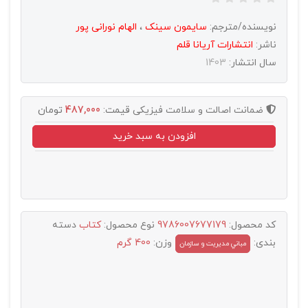
نویسنده/مترجم:
سایمون سینک
،
الهام نورانی پور
ناشر:
انتشارات آريانا قلم
سال انتشار:
1403
ضمانت اصالت و سلامت فیزیکی
قیمت:
487,000
تومان
افزودن به سبد خرید
کد محصول:
9786007677179
نوع محصول:
کتاب
دسته
بندی:
وزن:
400 گرم
مباني مديريت و سازمان