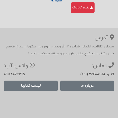
دانلود کاتالوگ
آدرس:
میدان انقلاب، ابتدای خیابان 12 فروردین، روبروی رستوران میرزا قاسم
خان رشتی، مجتمع کتاب فروردین، طبقه همکف، واحد 1
تماس:
واتس آپ:
71
و
(021) 66408251
09108062295
درباره ما
لیست کتابها