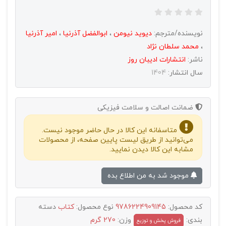
نویسنده/مترجم:
دیوید نیومن
،
ابوالفضل آذرنیا
،
امیر آذرنیا
،
محمد سلطان نژاد
ناشر:
انتشارات اديبان روز
سال انتشار:
1404
ضمانت اصالت و سلامت فیزیکی
متاسفانه این کالا در حال حاضر موجود نیست.
می‌توانید از طریق لیست پایین صفحه، از محصولات
مشابه این کالا دیدن نمایید.
موجود شد به من اطلاع بده
کد محصول:
9786224909145
نوع محصول:
کتاب
دسته
بندی:
وزن:
270 گرم
فروش پخش و توزيع