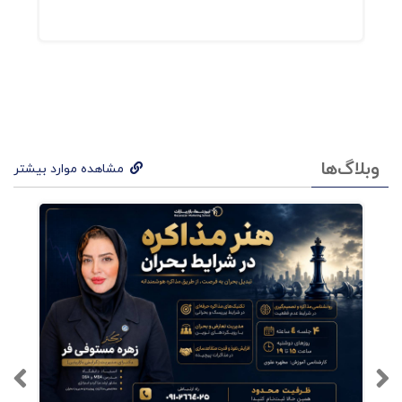
کردن به ایده‌های این کتاب به نفع همه‌ی طرفین
چشم
است،‌ فروشنده،‌مشتری و سازمان.
گیر
ی
درآم
دتان
وبلاگ‌ها
مشاهده موارد بیشتر
را
افزای
ش
می‌د
هد.