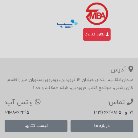
دانلود کاتالوگ
آدرس:
میدان انقلاب، ابتدای خیابان 12 فروردین، روبروی رستوران میرزا قاسم
خان رشتی، مجتمع کتاب فروردین، طبقه همکف، واحد 1
تماس:
واتس آپ:
71
و
(021) 66408251
09108062295
درباره ما
لیست کتابها