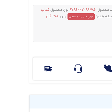
د محصول:
9786227089486
نوع محصول:
کتاب
سته بندی:
وزن:
300 گرم
مباني مديريت و سازمان