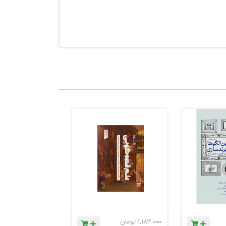
1,184,000
تومان
780,000
تومان