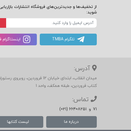
از تخفیف‌ها و جدیدترین‌های فروشگاه انتشارات بازاریابی 
شوید:
تلگرام TMBA
اینستاگرام 
آدرس:
میدان انقلاب، ابتدای خیابان 12 فرور
کتاب فروردین، طبقه همکف، واحد 1
تماس:
71
و
(021) 66408251
درباره ما
لیست کتابها