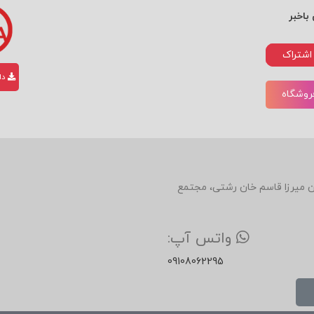
باخبر
اشتراک
دان
فروشگاه
دین، روبروی رستوران میرزا قاسم خان رشتی، مجتمع
واتس آپ:
09108062295