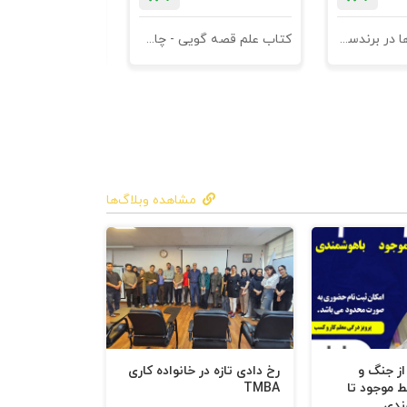
کتاب کهن الگوها در برندسازی - ابزاری برای خلاقها و استراتژیست ها
کتاب علم قصه گویی - چاپ سوم
کتاب هنر متقاعد
مشاهده وبلاگ‌ها
 از جنگ و
رخ دادی تازه در خانواده کاری
ط موجود تا
TMBA
ندی