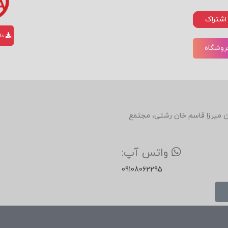
اشتراک
دان
فروشگاه
دین، روبروی رستوران میرزا قاسم خان رشتی، مجتمع
واتس آپ:
09108062295