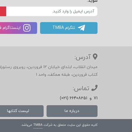
شوید:
تلگرام TMBA
اینستاگرام 
آدرس:
میدان انقلاب، ابتدای خیابان 12 فرور
کتاب فروردین، طبقه همکف، واحد 1
تماس:
71
و
(021) 66408251
درباره ما
لیست کتابها
کلیه حقوق این سایت متعلق به شرکت
TMBA
می‌باشد.