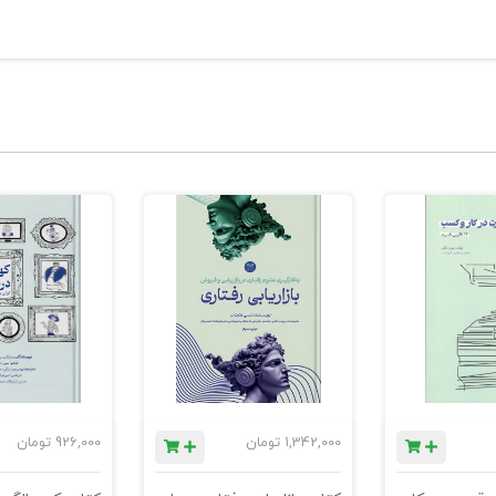
1,342,000
تومان
926,000
تومان