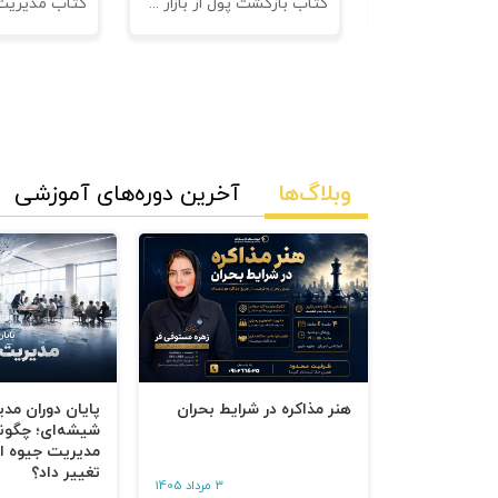
نامه های فروش
کتاب بازگشت پول از بازار مدیریت وصول مطالبات
وبلاگ‌ها
آخرین دوره‌های آموزشی
هنر مذاکره در شرایط بحران
پایان دوران مد
شیشه‌ای؛ چگون
مدیریت جیوه‌ ای
تغییر داد؟
3 مرداد 1405