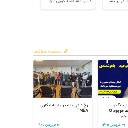
کتاب کهن الگوها در برندسازی - ابزاری برای خلاقها و استراتژیست ها
کتاب علم قصه گویی - چاپ سوم
کتاب هنر متقاعد
مشاهده وبلاگ‌ها
 از جنگ و
رخ دادی تازه در خانواده کاری
ط موجود تا
TMBA
ندی
29 فروردین 1405
19 فروردین 1405