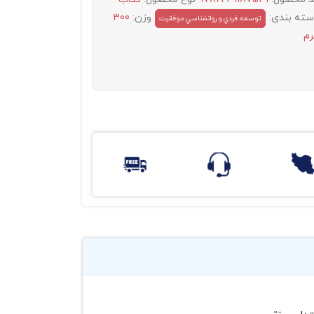
سته بندی:
وزن:
300
توسعه فردي و روانشناسي موفقيت
رم