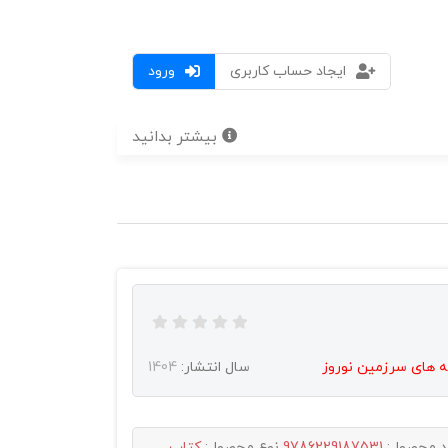
ایجاد حساب کاربری
ورود
بیشتر بدانید
مه های سرزمین نوروز
سال انتشار:
1404
د محصول:
9786229187531
نوع محصول:
کتاب