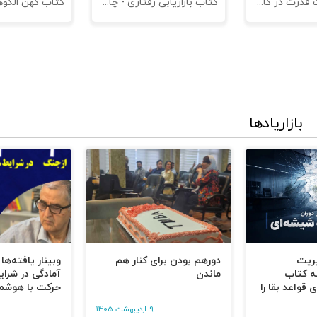
کتاب مدیریت قدرت در کاروکسب
کتاب بازاریابی رفتاری - چاپ سوم
بازاریادها
یریت
دورهم بودن برای کنار هم
وبینار یافته‌ها
ه کتاب
ماندن
آمادگی در شرای
 قواعد بقا را
حرکت با هوشم
9 اردیبهشت 1405