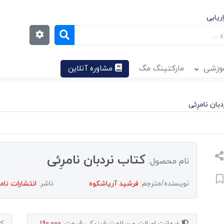
ریابی
موزشی
مارکتینگ مگ
مشاوره آنلاین
بان نامرِئی
کتاب نردبان نامرِئی
نام محصول:
نویسنده/مترجم:
فرشید آریاشکوه
ناشر:
انتشارات نا
ضمانت اصالت و سلامت فیزیکی
قیمت:
190,000
ک