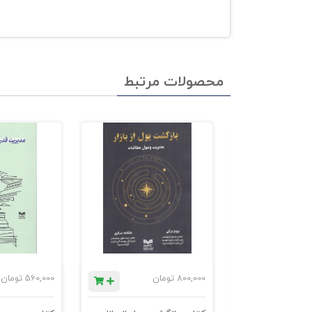
محصولات مرتبط
ان
800,000
تومان
560,000
تومان