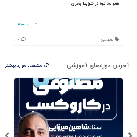
هنر مذاکره در شرایط بحران
ن
خلبا
3 مرداد 1405
ن
عمومی
0
(رهب
ری)،
موتو
آخرین دوره‌های آموزشی
مشاهده موارد بیشتر
ر
راس
ت
(بازار
یابی)
،