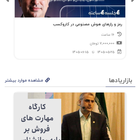
موتو
ر
رمز و رازهای هوش مصنوعی در کاروکسب
چپ
16 ساعت
(فرو
7,000,000
تومان
ش)،
1405-05-25
تا
1405-06-15
بال‌ه
ا
بازاریادها
مشاهده موارد بیشتر
(مح
صولا
ت)،
بدنه
(هزی
نه‌‌ها