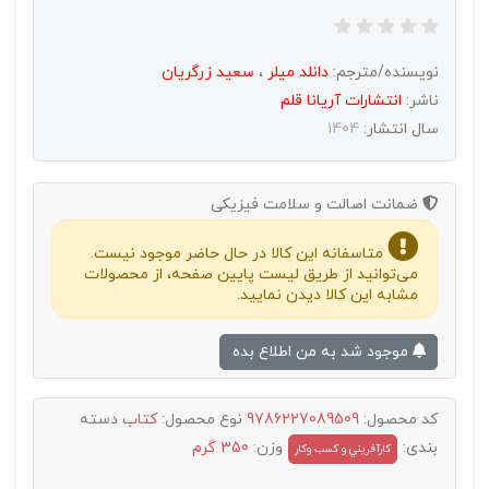
نویسنده/مترجم:
دانلد میلر
،
سعید زرگریان
ناشر:
انتشارات آريانا قلم
سال انتشار:
1404
ضمانت اصالت و سلامت فیزیکی
متاسفانه این کالا در حال حاضر موجود نیست.
می‌توانید از طریق لیست پایین صفحه، از محصولات
مشابه این کالا دیدن نمایید.
موجود شد به من اطلاع بده
کد محصول:
9786227089509
نوع محصول:
کتاب
دسته
بندی:
وزن:
350 گرم
کارآفريني و کسب وکار