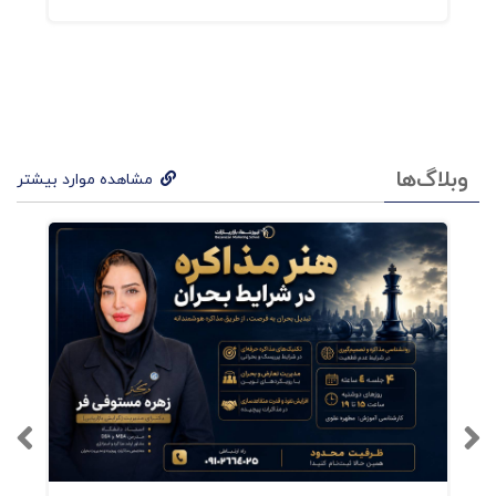
کار
را به
ش
ش
بخ
وبلاگ‌ها
مشاهده موارد بیشتر
ش
حیات
ی
تقس
یم
می‌ک
ند:
کابی