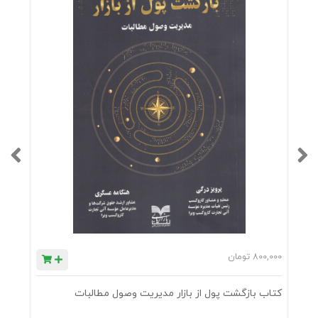
است
عاره
هوش
مندا
نه‌
«هوا
پیما
»،
ساخ
تار
800,000
تومان
0
کس
کتاب بازگشت پول از بازار مدیریت وصول مطالبات
ک
ب‌و