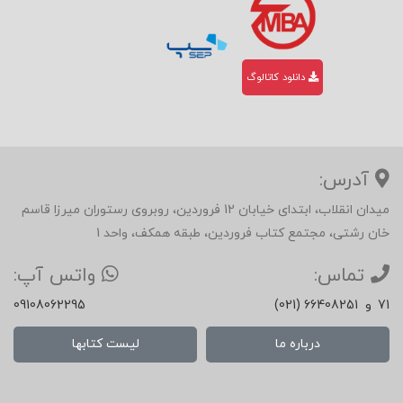
دانلود کاتالوگ
آدرس:
میدان انقلاب، ابتدای خیابان 12 فروردین، روبروی رستوران میرزا قاسم
خان رشتی، مجتمع کتاب فروردین، طبقه همکف، واحد 1
تماس:
واتس آپ:
71
و
(021) 66408251
09108062295
درباره ما
لیست کتابها