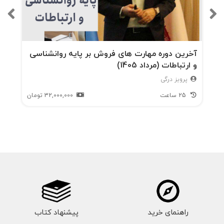
ی
سربا
ر و
آخرین دوره مهارت های فروش بر پایه روانشناسی
و ارتباطات (مرداد 1405)
عملی
پرویز درگی
ات)
25 ساعت
32,000,000
تومان
و
مخاز
ن
سوخ
ت
(جری
راهنمای خرید
ان
پیشنهاد کتاب