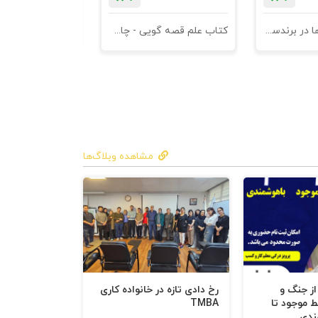
 «حرکت و اتصال
ان آدمی
کتاب کهن الگوها در برندسازی - ابزاری برای خلاقها و استراتژیست ها
کتاب علم قصه گویی - چاپ سوم
کتاب هنر متقاعد
وز خلاقیت در
مشاهده وبلاگ‌ها
 از جنگ و
رخ دادی تازه در خانواده کاری
ط موجود تا
TMBA
ندی