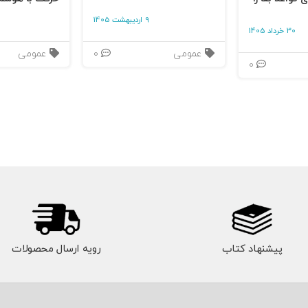
هر
9 اردیبهشت 1405
30 خرداد 1405
جایی
عمومی
0
عمومی
که
0
نشان
ی از
خلاق
یت
بوده
،
پرس
پیشنهاد کتاب
رویه ارسال محصولات
ه
زده؛