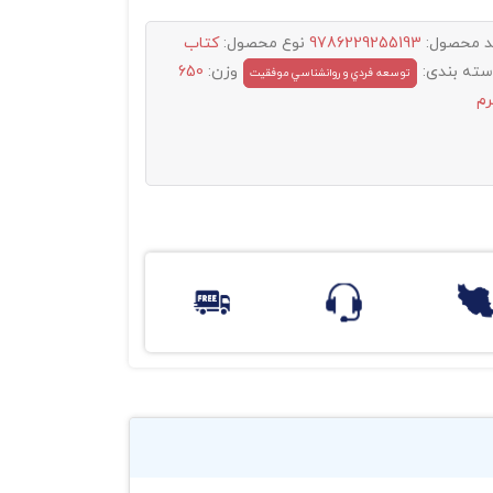
د محصول:
9786229255193
نوع محصول:
کتاب
سته بندی:
وزن:
650
توسعه فردي و روانشناسي موفقيت
رم