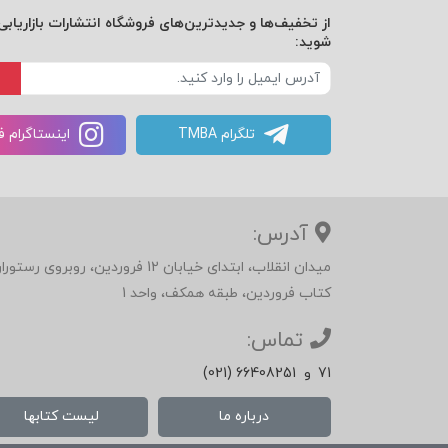
از تخفیف‌ها و جدیدترین‌های فروشگاه انتشارات بازاریابی 
شوید:
تلگرام TMBA
اینستاگرام 
آدرس:
میدان انقلاب، ابتدای خیابان 12 فرور
کتاب فروردین، طبقه همکف، واحد 1
تماس:
71
و
(021) 66408251
درباره ما
لیست کتابها