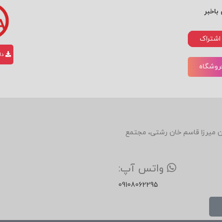
از
باخبر
فلس
فه و
اشتراک
دان
علوم
فروشگاه
شنا
ختی
گرفت
ه، تا
دین، روبروی رستوران میرزا قاسم خان رشتی، مجتمع
فیزی
ک،
واتس آپ:
اسط
09108062295
وره‌
شنا