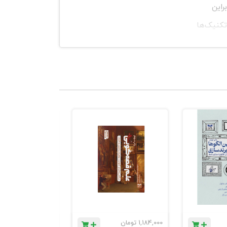
راین
تکنیک‌ها
ا تمرین به
وانع واقعی
هارت خودش
انه در کم‌تر
اما مقصر
لی را به‌عنوان
 عناوینی چون
1,184,000
تومان
780,000
تومان