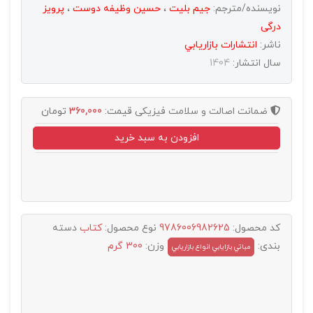
نویسنده/مترجم:
جیم بلیت
،
حسین وظیفه دوست
،
پرویز
درگی
ناشر:
انتشارات بازاريابي
سال انتشار:
1404
ضمانت اصالت و سلامت فیزیکی
قیمت:
360,000
تومان
افزودن به سبد خرید
کد محصول:
9786006982625
نوع محصول:
کتاب
دسته
بندی:
وزن:
300 گرم
مباتي بازايابي انواع بازاريابي