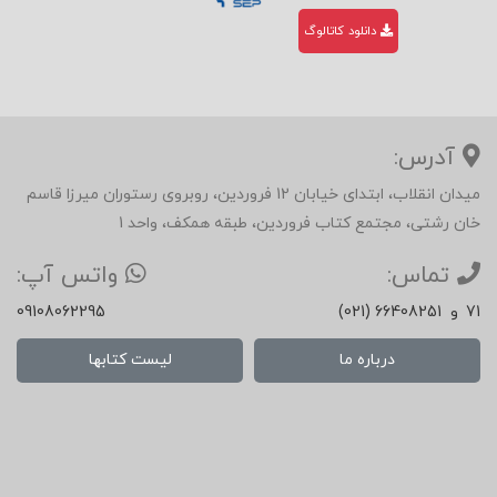
دانلود کاتالوگ
آدرس:
میدان انقلاب، ابتدای خیابان 12 فروردین، روبروی رستوران میرزا قاسم
خان رشتی، مجتمع کتاب فروردین، طبقه همکف، واحد 1
تماس:
واتس آپ:
71
و
(021) 66408251
09108062295
درباره ما
لیست کتابها