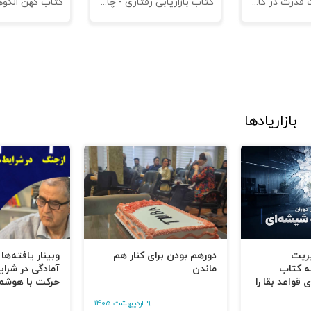
کتاب مدیریت قدرت در کاروکسب
کتاب بازاریابی رفتاری - چاپ سوم
بازاریادها
یریت
دورهم بودن برای کنار هم
وبینار یافته‌ها
ه کتاب
ماندن
آمادگی در شرای
 قواعد بقا را
حرکت با هوشم
9 اردیبهشت 1405