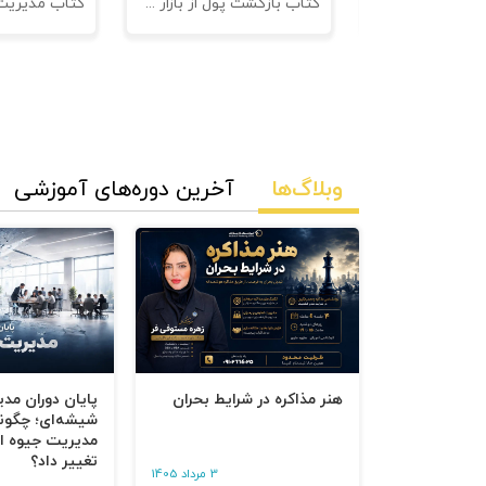
نامه های فروش
کتاب بازگشت پول از بازار مدیریت وصول مطالبات
وبلاگ‌ها
آخرین دوره‌های آموزشی
هنر مذاکره در شرایط بحران
پایان دوران مد
شیشه‌ای؛ چگون
مدیریت جیوه‌ ای
تغییر داد؟
3 مرداد 1405