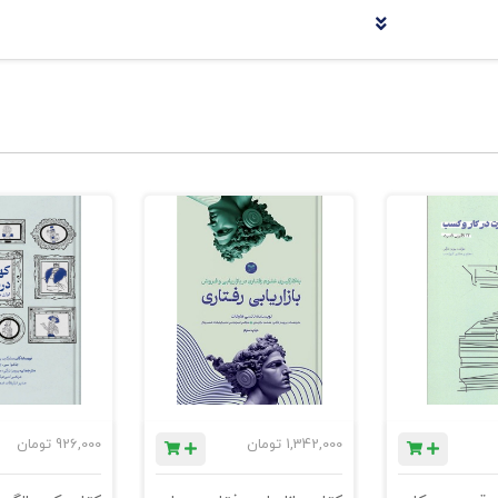
رهبری
ی
1,342,000
تومان
926,000
تومان