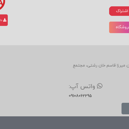
اشتراک
دان
فروشگاه
دین، روبروی رستوران میرزا قاسم خان رشتی، مجتمع
واتس آپ:
09108062295