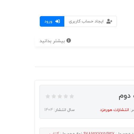
ایجاد حساب کاربری
ورود
بیشتر بدانید
 دوم
ر:
انتشارات هورمزد
سال انتشار:
1404
د محصول:
9786227251937
نوع محصول:
کتاب