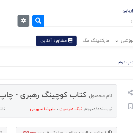
ریابی
موزشی
مارکتینگ مگ
مشاوره آنلاین
اپ دوم
کتاب کوچینگ رهبری - چاپ
نام محصول:
نویسنده/مترجم:
نیک مارسون
،
علیرضا سهرابی
ناش
ضمانت اصالت و سلامت فیزیکی
قیمت:
269,000
ک