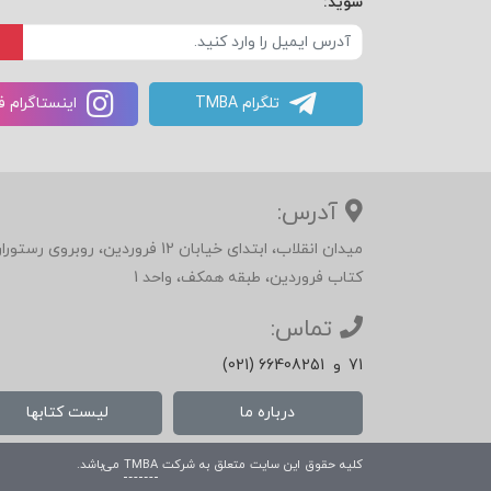
شوید:
تلگرام TMBA
اینستاگرام 
آدرس:
میدان انقلاب، ابتدای خیابان 12 فرور
کتاب فروردین، طبقه همکف، واحد 1
تماس:
71
و
(021) 66408251
درباره ما
لیست کتابها
کلیه حقوق این سایت متعلق به شرکت
TMBA
می‌باشد.