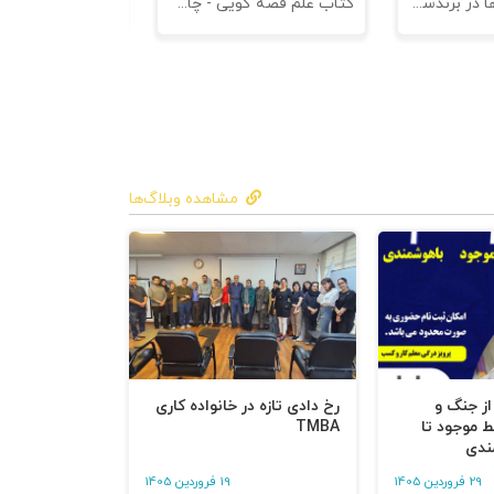
کتاب کهن الگوها در برندسازی - ابزاری برای خلاقها و استراتژیست ها
کتاب علم قصه گویی - چاپ سوم
کتاب هنر متقاعد
مشاهده وبلاگ‌ها
 از جنگ و
رخ دادی تازه در خانواده کاری
ط موجود تا
TMBA
ندی
29 فروردین 1405
19 فروردین 1405