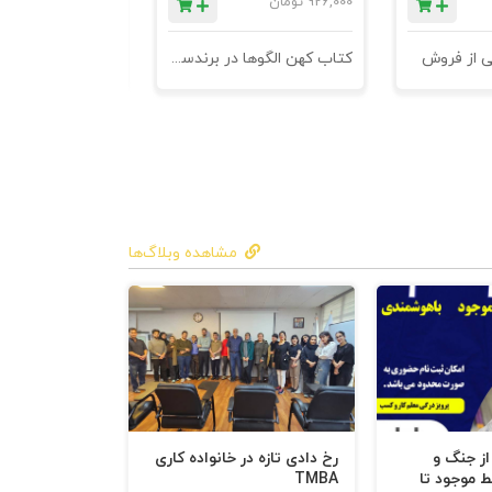
926,000
تومان
1,184,000
تومان
ی از فروش
کتاب کهن الگوها در برندسازی - ابزاری برای خلاقها و استراتژیست ها
اهمیت دوست‌داشته‌شدن را دست‌کم نگیرید 2. کمکشان کنید بفهمند چرا شایستۀ آنچه درخواست می‌کنید، هستید 3.
د 4. فرد آن سوی میز مذاکره را درک کنید 5. محدودیت‌هایشان را
درک کنید 6. خودتان را برای مواجهه با پرسش‌های سخت آماده کنید 7. روی نیت پرسشگر تمرکز کنید، نه روی پرسش خود 8.
اکره کنید، نه به‌ترتیب 10. مذاکره نکنید که فقط مذاکره
مشاهده وبلاگ‌ها
کردند آن را نادیده بگیرید یا
کم‌اهمیت جلوه دهید 13. به یاد داشته باشید که هم‌وغم آن‌ها استخدام‌کردن شما نیست 14. میز مذاکره را رها نکنید 15.
 باید بروزشان دهید
 از جنگ و
رخ دادی تازه در خانواده کاری
ط موجود تا
TMBA
 4. از پرسیدن سؤال‌های بله‌خیری بپرهیزید 5. حواستان به مکتوب‌کردن