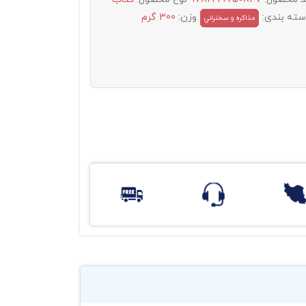
سته بندی:
وزن:
300 گرم
مذاکره و سخنراني