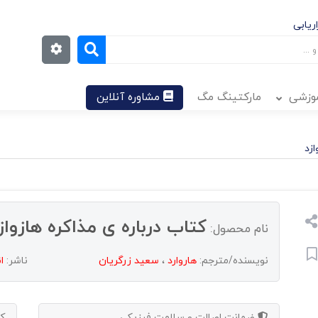
ریابی
موزشی
مارکتینگ مگ
مشاوره آنلاین
ازد
کتاب درباره ی مذاکره هازواز
نام محصول:
نویسنده/مترجم:
هاروارد
،
سعید زرگریان
ناشر:
ا
ضمانت اصالت و سلامت فیزیکی
ک