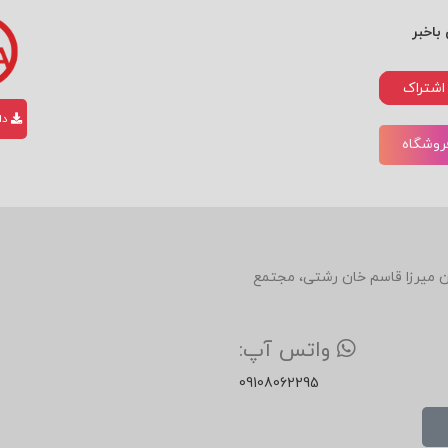
باخبر
اشتراک
دان
فروشگاه
انه رفتار کند؟
دین، روبروی رستوران میرزا قاسم خان رشتی، مجتمع
یم؟
واتس آپ:
09108062295