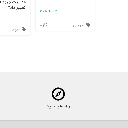
مدیریت جیوه‌ ای
مذاکره باشد.
تغییر داد؟
3 مرداد 1405
فهرست مطالب:
عمومی
0
عمومی
فصل اول:‌ شش عادت مذاکره‌کنندگان کارآمد
فصل دوم: هدایت مذاکره را پیش از آغازشدن
فصل سوم: هیجان و هنر مذاکره
فصل چهارم: مذاکرۀ پیش‌رونده
فصل پنجم: پانزده قاعدۀ مذاکره دربارۀ پیشنهاد
راهنمای خرید
فصل ششم: گرفتن پاسخ مثبت به زبان‌های م