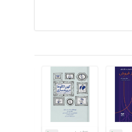
اضع بر منافع 4. گشتنِ بیش‌ازحد به‌دنبال وجه
ق‌هایی که سر
میدی و افسوسی
هتری انجام
 باشید. سپس،
ی‌تان را کاهش