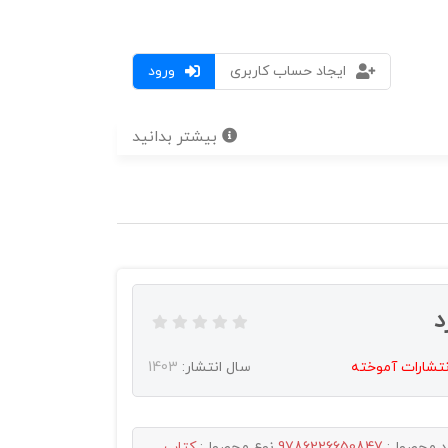
ایجاد حساب کاربری
ورود
بیشتر بدانید
د
نتشارات آموخته
سال انتشار:
1403
د محصول:
9786226650847
نوع محصول:
کتاب