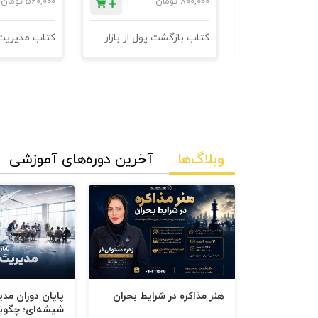
ان
800,000
تومان
560,000
تومان
پانزده قاعدۀ مذاکره دربارۀ پیشنهاد کار
کتاب 601 نکته ی ناگفته ی کاروکسب
کتاب بازگشت پول از بازار مدیریت وصول مطالبات
وبلاگ‌ها
آخرین دوره‌های آموزشی
کل‌نگر باشید.
چطور به زبان‌های مختلف پاسخ مثبت 
هنر مذاکره در شرایط بحران
پایان دوران مد
شیشه‌ای؛ چگون