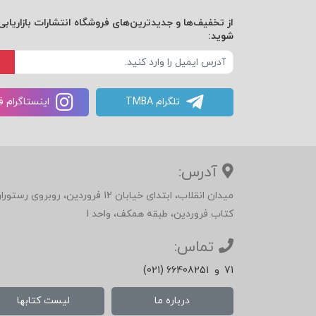
از تخفیف‌ها و جدیدترین‌های فروشگاه انتشارات بازاریابی 
فصل هفتم: مذاکره بدون تله
شوید:
فصل هشتم: معامله‌گری نسخۀ دو
تلگرام TMBA
اینستاگرام 
فصل نهم:‌ چگونه طرف مقابل را وادار کنیم منصف
فصل دهم: گرفتن پاسخ مثبت را رها کنید
آدرس:
میدان انقلاب، ابتدای خیابان 12 فرور
مقالۀ پیشکش:
چه‌موقع از معامله صرف‌نظر کن
کتاب فروردین، طبقه همکف، واحد 1
تماس:
71
و
(021) 66408251
درباره ما
لیست کتابها