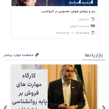
مغز و ورود مستقیم به مرکز تصمیم‌گیری
رمز و رازهای هوش مصنوعی در کاروکسب
احساسی.
16 ساعت
7,000,000
تومان
۴. مترجم و رویکرد بومی‌سازی
1405-05-25
تا
1405-06-15
مرتضی امیرعباسی
؛ با سابقهٔ کار در حوزهٔ برندسازی
کهن‌الگوها، داستانسرایی برند و تبلیغات علمی،
بازاریادها
مشاهده موارد بیشتر
ترجمه را طوری انجام داده که هم حافظ لحن مک‌کی
باشد و هم به ذهن و زبان مدیران ایرانی نزدیک شود.
پیشگفتار او پلی میان نظریهٔ جهانی مک‌کی و
واقعیت بازار ایران است، رویکردی که آثار قبلی
انتشارات بازاریابی نیز دنبال کرده‌اند.