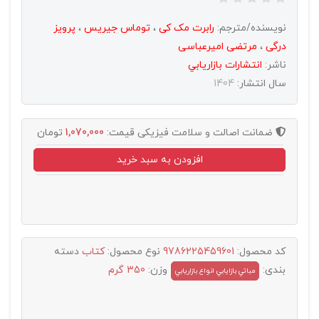
نویسنده/مترجم:
رابرت مک کی
،
توماس جیریس
،
پرویز
درگی
،
مرتضی امیرعباسی
ناشر:
انتشارات بازاريابي
سال انتشار:
1404
ضمانت اصالت و سلامت فیزیکی
قیمت:
1,070,000
تومان
افزودن به سبد خرید
کد محصول:
9786225459601
نوع محصول:
کتاب
دسته
بندی:
وزن:
350 گرم
مباتي بازايابي انواع بازاريابي