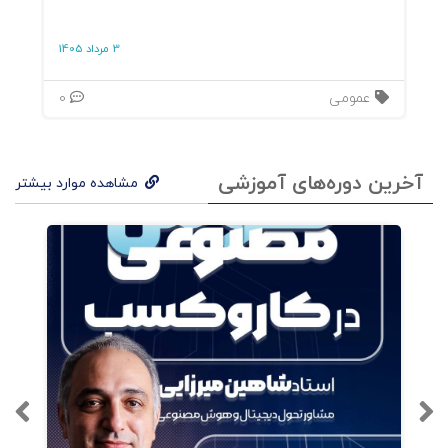
تبدیل کرده‌اند.
3 مرداد 1405
۳. ساختار و محتوای کلیدی
عمومی
0
اقتصاد روایت
: چرایی و چگونگی
جایگزین‌کردن داستان با پیام تبلیغاتی
آخرین دوره‌های آموزشی
مشاهده موارد بیشتر
مستقیم.
چرخهٔ تصمیم‌گیری قصه‌محور
: اتصال برند
به ناخودآگاه مشتری از طریق سفر قهرمان،
تعارض و تحول.
Case Studies
: نمونه‌های B۲B و B۲C که
با روایت توانسته‌اند عملکردی فراتر از تبلیغات
سنتی رقم بزنند.
زبان مادری ناخودآگاه
: عبور از دفاع منطقی