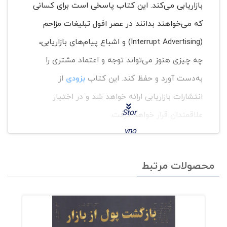
بازاریابی می‌کند. این کتاب پاسخی است برای کسانی
که می‌خواهند بدانند در عصر افول تبلیغات مزاحم
(Interrupt Advertising) و اشباع پیام‌های بازاریابی،
چه چیزی هنوز می‌تواند توجه و اعتماد مشتری را
به‌دست آورد و حفظ کند. این کتاب
بزودی
از
انتشارات بازاریابی ارائه خواهد شد و در اختیار
Stor
علاقمندان قرار خواهد گرفت.
yno
۱. قصه؛ DNA بقا و موتور بازاریابی
mic
نوین
محصولات مرتبط
s
مترجم کتاب با پیشگفتاری داستان‌گونه ما را به
سفری هفتاد هزار ساله می‌برد: انفجار توبا، زمستان
هزارساله و بقای بشر به‌واسطهٔ دو توانایی جادویی—