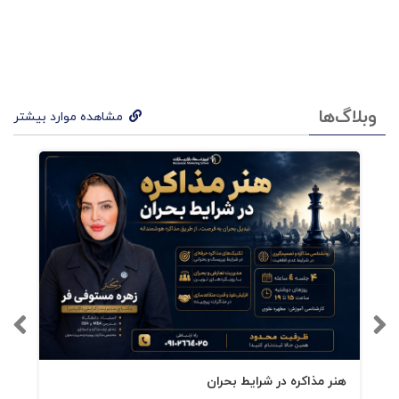
رابرت مک‌کی پیش‌تر با کتاب مرجع
داستان (Story)
ساختار روایت را برای سینما و ادبیات تشریح کرده
بود. در
Storynomics
او و تام جراس این دانش را
وارد بازاریابی و رهبری کسب‌وکار می‌کنند. مسیر
وبلاگ‌ها
مشاهده موارد بیشتر
کتاب روشن است:
عبور از
بازاریابی آگهی‌محور
به
بازاریابی
داستان‌محور
استفاده از ساختار روایت برای خلق ارزش
اقتصادی بلندمدت
ارائه‌ی ده‌ها مطالعهٔ موردی از برندهای بزرگ
(Samsung، Marriott، Nike، IBM، Philips،
Microsoft) که تبلیغات خود را به روایت
هنر مذاکره در شرایط بحران