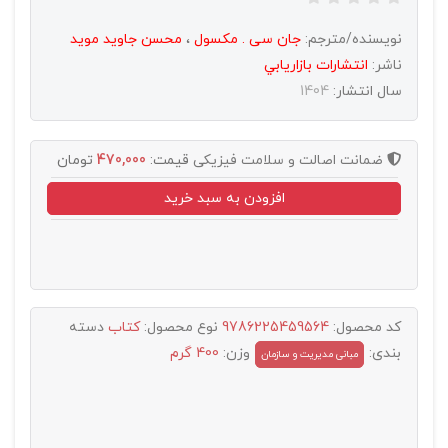
نویسنده/مترجم:
جان سی . مکسول
،
محسن جاوید موید
ناشر:
انتشارات بازاريابي
سال انتشار:
1404
ضمانت اصالت و سلامت فیزیکی
قیمت:
470,000
تومان
افزودن به سبد خرید
کد محصول:
9786225459564
نوع محصول:
کتاب
دسته
بندی:
وزن:
400 گرم
مبانی مدیریت و سازمان