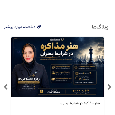
ساختار تحلیلی کتاب
وبلاگ‌ها
مشاهده موارد بیشتر
مکسول رهبری را در سه سطح تعریف می‌کند:
۱.
Low Road
– واکنش‌محور، مبتنی بر خشم، انتقام،
شتاب و قضاوت
۲.
Middle Road
– رفتار محترمانه اما بی‌تعهد و
منفعت‌محور
۳.
High Road
– تعهد اخلاقی، شفافیت،
هنر مذاکره در شرایط بحران
صحیح‌بودن بدون معامله‌گری، و توجه حقیقی به
انسان‌ها