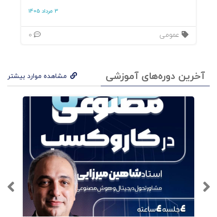
3 مرداد 1405
در این کتاب یاد می‌گیریم:
عمومی
0
چرا رهبران «می‌توانند باعث صعود مردم
شوند یا باعث سقوطشان».
آخرین دوره‌های آموزشی
مشاهده موارد بیشتر
چرا امروز بسیاری از رهبران، سازمان‌ها را به
سمت تنش، فشار روانی و درگیری می‌برند.
چگونه تغییر مسیر به «راه عالی» نه‌تنها
بهبود عملکرد تیم، بلکه
ترمیم فرهنگ سازمانی
را ممکن می‌کند.
چگونه رهبران عالی
می‌سازند، نه سلطه و
کنترل.
و چرا «همه‌چیز با رهبری آغاز می‌شود و با