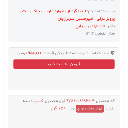
نویسنده/مترجم:
لیندا گرشلز
،
ادوارد مارین
،
چاک وست
،
پرویز درگی
،
امیرحسین سرفرازیان
ناشر:
انتشارات بازاريابي
سال انتشار:
1392
ضمانت اصالت و سلامت فیزیکی
قیمت:
950,000
تومان
افزودن به سبد خرید
کد محصول:
9786006982014
نوع محصول:
کتاب
دسته
بندی:
وزن:
750 گرم
فروش پخش و توزيع