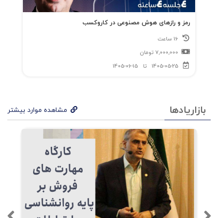
رمز و رازهای هوش مصنوعی در کاروکسب
تحلیل بازار → تعیین اهداف → تعریف ساختار →
16 ساعت
انتخاب اعضا → مدیریت روابط → کنترل عملکرد →
7,000,000
تومان
بازنگری
1405-05-25
تا
1405-06-15
بخش دوم – تصمیم‌گیری راهبردی و
انتخاب شرکای کانال
بازاریادها
مشاهده موارد بیشتر
– طراحی کانال توزیع برای بازارهای محلی و بین‌المللی
– معیارهای انتخاب اعضای کانال:
Competence / Commitment / Conflict Potential
/ Coverage