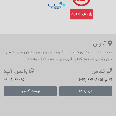
– الزامات سخت‌افزاری (شبکه انبار، ناوگان،
دانلود کاتالوگ
زیرساخت پخش)
– الزامات نرم‌افزاری (ERP، Mobile Sales Force،
آدرس:
مدیریت سفارش‌گیری)
میدان انقلاب، ابتدای خیابان 12 فروردین، روبروی رستوران میرزا قاسم
– مراحل استقرار شبکه مویرگی
خان رشتی، مجتمع کتاب فروردین، طبقه همکف، واحد 1
تماس:
واتس آپ:
– مدیریت شعب، گزارش‌دهی و پایش عملیات
71
و
(021) 66408251
09108062295
– طراحی Incentive برای ویزیتورها و سرپرستان
درباره ما
لیست کتابها
فروش
این بخش از بهترین منابع فارسی درباره
توزیع