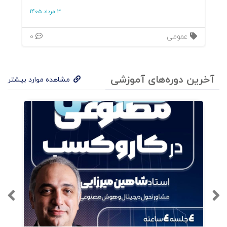
۲. فصل دوم: سندرم اختلالات
3 مرداد 1405
سازمانی
عمومی
0
در این فصل، درگی با دقت شبه‌پزشکی وارد تشخیص
سازمانی می‌شود. او از مدل «علت–معلول–تجویز»
آخرین دوره‌های آموزشی
استفاده می‌کند، مشابه تشخیص‌های بالینی در
مشاهده موارد بیشتر
طب، اما برای سازمان. هر اختلال به‌صورت الگویی
رفتاری (Pattern) توضیح داده شده است؛ برای مثال:
اختلال در مسیر اقتدار:
مدیرانی که قدرت
را با کنترل اشتباه می‌گیرند.
اختلال در انگیزش:
کارکنانی که هدف
دارند اما مسیر نمی‌بینند.
اختلال در بازخورد:
سازمان‌هایی که