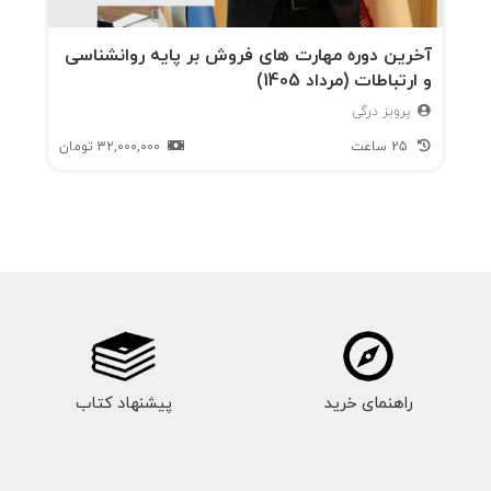
«تصمیم‌گیری» فراتر رفته و به سطح «معنادهی» به
آخرین دوره مهارت های فروش بر پایه روانشناسی
سازمان رسیده‌اند. برخی از بینش‌های کلیدی که در
و ارتباطات (مرداد 1405)
این فصل مطرح می‌شوند عبارت‌اند از:
پرویز درگی
25 ساعت
32,000,000
تومان
مدیریت یعنی توان دیدن خود از بیرون.
رهبری، هنر تبدیل فشار به جهت است.
سازمان زنده است؛ باید با مغز و قلبش
رفتار کرد، نه فقط با دستورها.
درگی این دیدگاه را با نگرش رفتاری و روان‌شناختی
به مدیریت ترکیب می‌کند. او تأکید می‌کند که
راهنمای خرید
پیشنهاد کتاب
مدیران نباید صرفاً «سازمان را اداره کنند»، بلکه باید
«سازمان را بشناسند». این فصل پیوندی میان