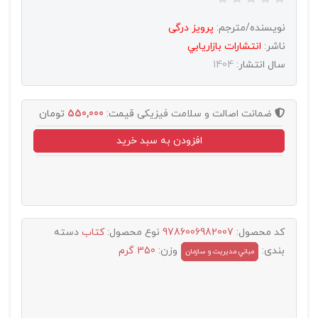
نویسنده/مترجم:
پرویز درگی
ناشر:
انتشارات بازاريابي
سال انتشار:
1404
ضمانت اصالت و سلامت فیزیکی
قیمت:
550,000
تومان
افزودن به سبد خرید
کد محصول:
9786006982007
نوع محصول:
کتاب
دسته
بندی:
وزن:
350 گرم
مباني مديريت و سازمان