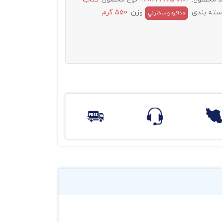
سته بندی:
وزن:
550 گرم
مذاکره و سخنراني