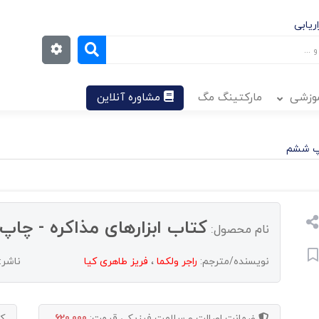
ریابی
موزشی
مارکتینگ مگ
مشاوره آنلاین
اپ ششم
کتاب ابزارهای مذاکره - چا
نام محصول:
نویسنده/مترجم:
راجر ولکما
،
فریز طاهری کیا
ناشر:
ضمانت اصالت و سلامت فیزیکی
قیمت:
620,000
ک