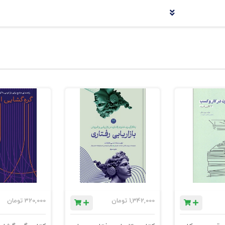
ژه‌ی Negotiation از ریشه‌ی لاتین negotium آمده است؛ یعنی «نه تفریح» — اشاره به فعالیتی جدی که در ذات
در جلسات رسمی یا معاملات کاری، بلکه در
تمام تعاملات انسانی
– از را
بار که شما می‌کوشید خواسته‌ای را تعدیل، جهت‌دهی یا بهبود دهید، 
نوشته شده است و ترکیبی از تمرین‌ها، آزمون‌های خ
ارد.
1,342,000
تومان
320,000
تومان