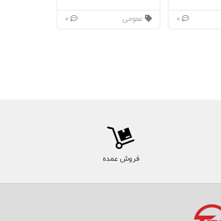
0
عمومی
0
ازند، در
فروش عمده