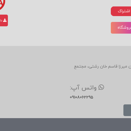
زش، اولویت‌ها و حد پایین پذیرش.
اشتراک
ترس‌ها و فشارهای طرف مقابل.
دان
فروشگاه
نده شویم؟
– طراحی منافع مشترک و توافق برد–برد.
د که در تمام تعاملات اجتماعی، سازمانی و خانوادگی کاربرد دارد.
دین، روبروی رستوران میرزا قاسم خان رشتی، مجتمع
جاری و مذاکره‌ی شخصی وجود ندارد؛ مهارت‌ها یکی هستند، فقط
سطح 
واتس آپ:
09108062295
ود: