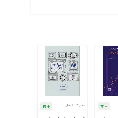
 خود، رفتار
بطه‌ی زوجین تا
در حال
ودارزیابی،
926,000
تومان
1,184,000
تومان