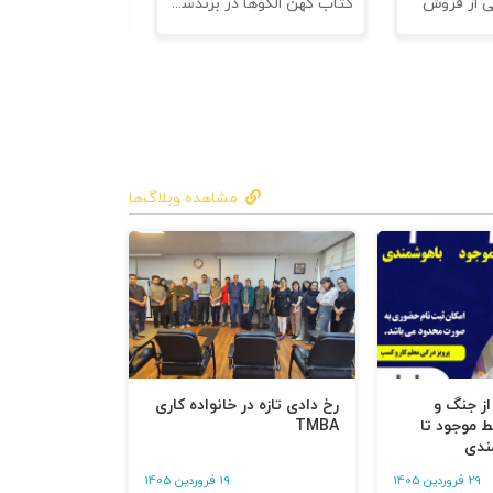
ی از فروش
کتاب کهن الگوها در برندسازی - ابزاری برای خلاقها و استراتژیست ها
مشاهده وبلاگ‌ها
 از جنگ و
رخ دادی تازه در خانواده کاری
ط موجود تا
TMBA
ندی
29 فروردین 1405
19 فروردین 1405
ات افشا