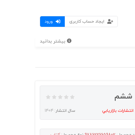
ایجاد حساب کاربری
ورود
بیشتر بدانید
پ ششم
انتشارات بازاريابي
سال انتشار:
1404
د محصول:
9786226659802
نوع محصول:
کتاب