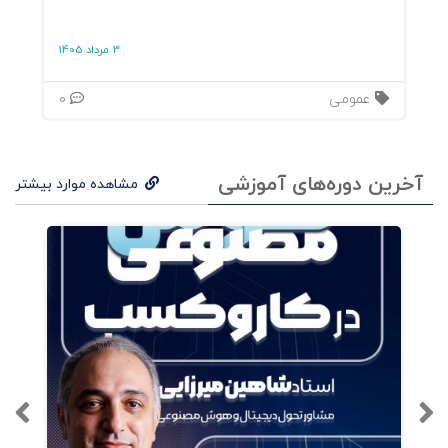
فهم رفتارهای مدرن، از اقتصاد تصمیم‌گیری گرفته
3 مرداد 1405
تا شکل‌گیری جوامع انسانی است.
عمومی
0
بازاریابی، ریسک و غریزه‌ی بقا
یکی از برجسته‌ترین بخش‌های کتاب، کاربرد دانش
آخرین دوره‌های آموزشی
مشاهده موارد بیشتر
تکاملی در
درک رفتار مصرف‌کننده
است. اَش نشان
می‌دهد چرا برندها یا پیام‌هایی که امنیت، تعلق و
شهرت را القا می‌کنند، در سطح ناخودآگاه
جذاب‌ترند. برای مثال، انسان‌ها به‌طور طبیعی از خطر
پرهیز می‌کنند و در جمع، احساس ایمنی بیشتری
دارند؛ همین «امنیت در گله» اساس واکنش مثبت
به بازخوردهای اجتماعی و تأیید جمعی است —