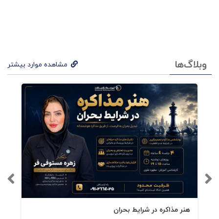
تکامل به مثابه خط سیر حافظهٔ
جمعی
اَش در فصل‌های آغازین، تصویری بزرگ از «قوس
تکاملی مغز» ترسیم می‌کند: از نخستین سلول‌های
وبلاگ‌ها
مشاهده موارد بیشتر
زنده تا پستانداران عالی. او توضیح می‌دهد که هر
لایه از توانایی‌های مغز — از احساس گرسنگی تا نیاز
به تعلق اجتماعی — در زمان خاصی از تاریخ حیات
روی زمین پدید آمده و هیچ‌کدام از بین نرفته‌اند.
بنابراین، درون هر یک از ما هنوز سایه‌ای از نیاکانمان
زندگی می‌کند: شور و ترس خزنده‌ها، کنجکاوی و
بازیگوشی پستانداران، و تمایل به نقش‌آفرینی
هنر مذاکره در شرایط بحران
اجتماعیِ نخستی‌ها. این پیوستگی تکاملی، کلید