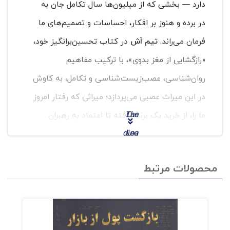
دارد — بخشی که از میلیون‌ها سال تکامل جان به
در برده و هنوز بر افکار، احساسات و تصمیم‌های ما
فرمان می‌راند.
تیم اَش
در کتاب تحسین‌برانگیز خود،
«رازگشایی از مغز بدوی»، با ترکیب مفاهیم
روان‌شناسی، عصب‌زیست‌شناسی و تکامل، به کاوش
در این میراث عصبی می‌پردازد؛ میراثی که رفتار امروز
The
Lan
ما را، از خرید یک برند گرفته تا اعتماد به رهبران
ding
Lea
سیاسی، شکل می‌دهد.
Pag
der’
از افسانه تا علم: بازتعریف “مغز بدوی”
محصولات مرتبط
e
s
برخلاف روایت‌های ساده‌انگارانه‌ای که مغز را
Opti
Brai
سه‌لایه‌ای (خزنده، پستاندار و منطقی) می‌دانند، اَش
miz
n
نشان می‌دهد این مدل صرفاً استعاره‌ای آموزشی
atio