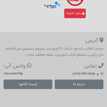
که تنها با درک تاریخ درونی خود می‌تواند آینده را
آگاهانه بسازد.
دانلود کاتالوگ
پیامی برای خواننده امروزی
در نهایت، «رازگشایی از مغز بدوی» صرفاً کتابی
آدرس:
دربارهٔ مغز نیست؛ بلکه آینه‌ای برای خودآگاهی
میدان انقلاب، ابتدای خیابان 12 فروردین، روبروی رستوران میرزا قاسم
است. تیم اَش خواننده را به بازگشتی آگاهانه به
خان رشتی، مجتمع کتاب فروردین، طبقه همکف، واحد 1
ریشه‌ها دعوت می‌کند — بازگشتی که به جای نفی
تماس:
واتس آپ:
غرایز، آن‌ها را می‌پذیرد و با شناختشان، قدرت
71
و
(021) 66408251
09108062295
انتخاب آگاهانه به ما می‌دهد.
درباره ما
لیست کتابها
او هشدار می‌دهد که تا وقتی از نیروهای ناهشیار
در رفتار خود بی‌خبر باشیم، کنترل زندگی‌مان دست