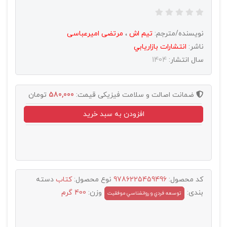
نویسنده/مترجم:
تیم اش
،
مرتضی امیرعباسی
ناشر:
انتشارات بازاريابي
سال انتشار:
1404
ضمانت اصالت و سلامت فیزیکی
قیمت:
580,000
تومان
افزودن به سبد خرید
کد محصول:
9786225459496
نوع محصول:
کتاب
دسته
بندی:
وزن:
400 گرم
توسعه فردي و روانشناسي موفقيت