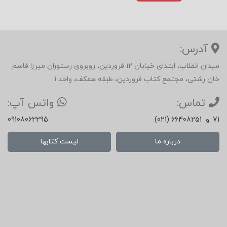
۴. بینش‌های کلیدی برای بازاریابان
آدرس:
کتاب پنج آموزه حیاتی را برای بازاریابان معاصر
میدان انقلاب، ابتدای خیابان 12 فروردین، روبروی رستوران میرزا قاسم
برجسته می‌کند:
خان رشتی، مجتمع کتاب فروردین، طبقه همکف، واحد 1
برندها خاطره نیستند، خاطره می‌سازند.
تماس:
واتس آپ:
هر کهن‌الگو نمونه‌ی ذهنی یک انگیزه
71
و
(021) 66408251
09108062295
انسانی است (آزادی، قدرت، عشق، خِرد…).
درباره ما
لیست کتابها
ثبات نمادها شرط شکل‌گیری حافظه‌ی برند
در بلندمدت است.
تصمیم‌های مصرف‌کننده بیش از ۸۰٪ از
مسیر شناختی ناخودآگاه نشأت می‌گیرند.