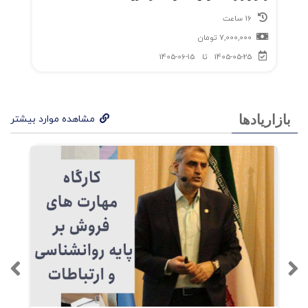
16 ساعت
چیست؟
7,000,000
تومان
چگونه از
کهن‌الگوهای سایه (Shadow
1405-05-25
تا
1405-06-15
پرهیز کنیم؟
archetypes)
در چه شرایطی باید کهن‌الگوی برند را تغییر
بازاریادها
مشاهده موارد بیشتر
داد؟
نویسندگان پیشنهاد می‌کنند که برندها معمولاً با
یک
و
کار کنند تا
کهن‌الگوی اصلی
یک کهن‌الگوی پشتیبان
هم عمق عاطفی و هم انعطاف رفتاری حفظ شود.
تغییر کهن‌الگو تنها زمانی مجاز است که دگرگونی در
چشم‌انداز یا موقعیت بازار رخ داده باشد، نه صرفاً
ذوق مدیران.