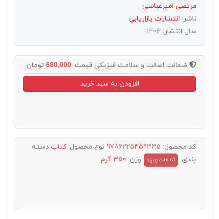
مرتضی امیرعباسی
ناشر:
انتشارات بازاريابي
سال انتشار:
1404
ضمانت اصالت و سلامت فیزیکی
قیمت:
680,000
تومان
افزودن به سبد خرید
کد محصول:
9786225459335
نوع محصول:
کتاب
دسته
بندی:
وزن:
350 گرم
تبليغات و برند