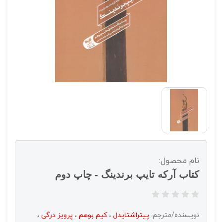
نام محصول:
کتاب آرکه تایپ برندینگ - چاپ دوم
نویسنده/مترجم:
پیتراشتایدل
،
کیم بوهم
،
پرویز درگی
،