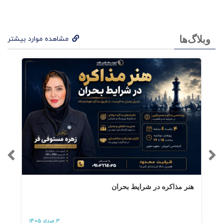
شبکه‌هایی از تداعی (Associative Networks) عمل
می‌کنند. وقتی برند با یکی از این شبکه‌ها هم‌کُد
وبلاگ‌ها
مشاهده موارد بیشتر
شود، تصمیم‌گیری خرید دیگر نیاز به منطق ندارد —
بلکه به سطح عاطفی و ناخودآگاه منتقل می‌شود.
کتاب توضیح می‌دهد که کهن‌الگوها «میان‌برهای
عاطفی شناختی» هستند که افراد را از تحلیل به باور
می‌رسانند. از این رو، استفاده از آنها در طراحی برند،
نه تزئین شاعرانه بلکه
استراتژی حافظه‌ی
است.
مصرف‌کننده
هنر مذاکره در شرایط بحران
۲. معماری مدل Brand Vision
Archetypes
3 مرداد 1405