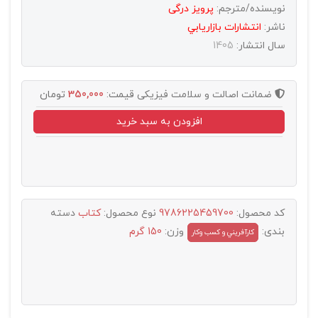
نویسنده/مترجم:
پرویز درگی
ناشر:
انتشارات بازاريابي
سال انتشار:
1405
ضمانت اصالت و سلامت فیزیکی
قیمت:
350,000
تومان
افزودن به سبد خرید
کد محصول:
9786225459700
نوع محصول:
کتاب
دسته
بندی:
وزن:
150 گرم
کارآفريني و کسب وکار