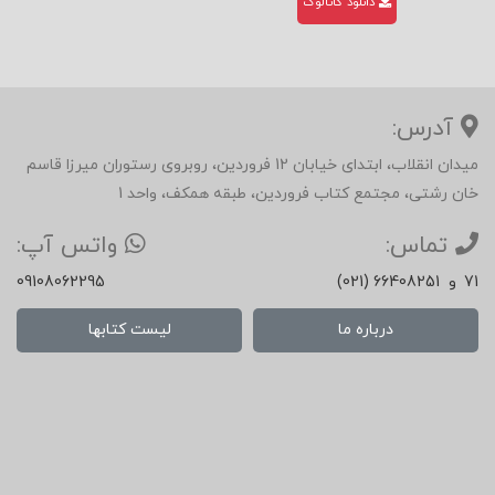
دانلود کاتالوگ
آدرس:
میدان انقلاب، ابتدای خیابان 12 فروردین، روبروی رستوران میرزا قاسم
خان رشتی، مجتمع کتاب فروردین، طبقه همکف، واحد 1
تماس:
واتس آپ:
71
و
(021) 66408251
09108062295
درباره ما
لیست کتابها