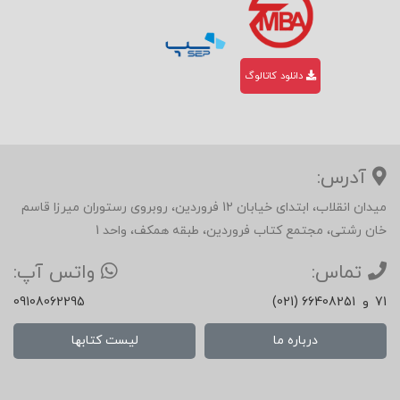
دانلود کاتالوگ
آدرس:
میدان انقلاب، ابتدای خیابان 12 فروردین، روبروی رستوران میرزا قاسم
خان رشتی، مجتمع کتاب فروردین، طبقه همکف، واحد 1
تماس:
واتس آپ:
71
و
(021) 66408251
09108062295
درباره ما
لیست کتابها