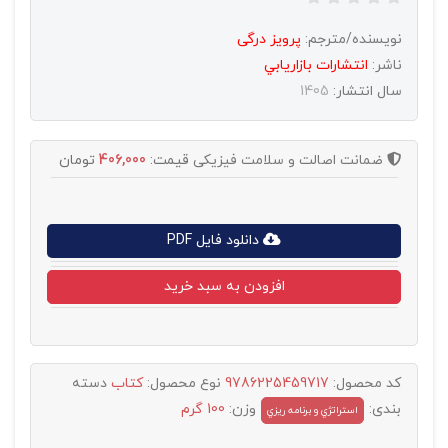
نویسنده/مترجم:
پرویز درگی
ناشر:
انتشارات بازاريابي
سال انتشار:
1405
ضمانت اصالت و سلامت فیزیکی
قیمت:
406,000
تومان
دانلود فایل PDF
افزودن به سبد خرید
کد محصول:
9786225459717
نوع محصول:
کتاب
دسته
بندی:
وزن:
100 گرم
استراتژي و برنامه ريزي