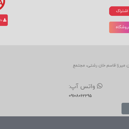
اشتراک
دان
فروشگاه
دین، روبروی رستوران میرزا قاسم خان رشتی، مجتمع
واتس آپ:
09108062295