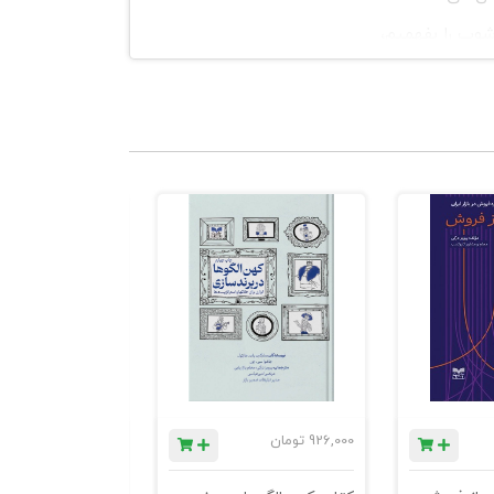
شوب را بفهمیم،
ی تقلایشان
“عیب مقدس”
د. “پرسش
 ما) چگونه در
وند. “زخم
کند که باورهای
کنید که واقعی
926,000
تومان
780,000
تومان
کنش نشان