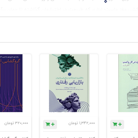
‌کشی مغز ماست؛ ابزاری که طبیعت در اختیارمان گذاشته تا جهان پرآ
معنای خود، معنایی دست‌وپا کنیم.
شما!
 ذاتاً مجذوب آدم‌ها می‌شویم، با همه‌ی نقص‌ها و ضعف‌هاشان، با همه‌
زهای پنهانشان در تضاد است. این کتاب به شما می‌آموزد که چگونه 
رای درک مشتری) موتور اصلی روایت را روشن می‌کند و معنا می‌آفرین
برنده‌ی تمام آثار دراماتیک است. کشف می‌کنید که شخصیت‌ها (و خود
 هر پیچ‌وتاب ماجرا، از آن کسی که از آب درمی‌آیند، شگفت‌زده می‌ش
نه تجربه‌های اولیه زندگی، "زخم ریشه"ای را در شخصیت‌ها ایجاد می‌
رشان را توجیه می‌کند. با شناخت این زخم‌ها، شخصیت‌هایی خلق می‌
1,342,000
تومان
320,000
تومان
گو، نشان بده” از دید علم! کشف می‌کنید که چرا مغز ما به “تغییر” وا