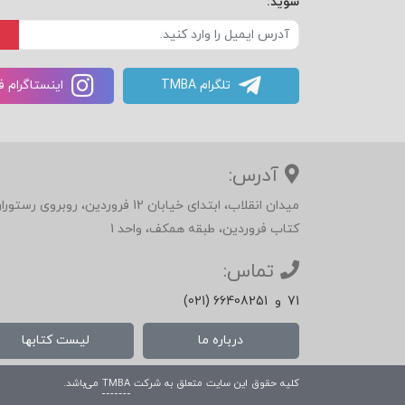
شوید:
تلگرام TMBA
اینستاگرام 
آدرس:
میدان انقلاب، ابتدای خیابان 12 فرور
کتاب فروردین، طبقه همکف، واحد 1
تماس:
71
و
(021) 66408251
درباره ما
لیست کتابها
کلیه حقوق این سایت متعلق به شرکت
TMBA
می‌باشد.