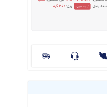
سته بندی:
وزن:
350 گرم
تبليغات و برند