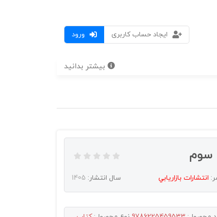
ایجاد حساب کاربری
ورود
بیشتر بدانید
 سوم
ر:
انتشارات بازاريابي
سال انتشار:
1405
د محصول:
9786225459533
نوع محصول:
کتاب