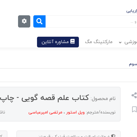
ریابی
موزشی
مارکتینگ مگ
مشاوره آنلاین
سوم
کتاب علم قصه گویی - چاپ
نام محصول:
نویسنده/مترجم:
ویل استور
،
مرتضی امیرعباسی
ناش
ضمانت اصالت و سلامت فیزیکی
قیمت:
ک