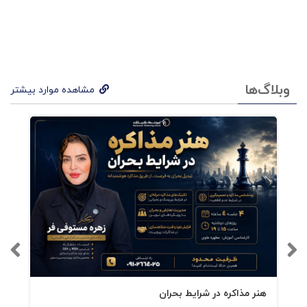
می‌شوم؟» پاسخ می‌دهد.برند مراقب (Caregiver) به
«چگونه از دیگران محافظت می‌کنم؟»برند خلاق
(Creator) به «چگونه می‌آفرینم؟»از این زاویه،
کهن‌الگو نقشه‌ی جان برند است، نه صرفاً لباس
وبلاگ‌ها
مشاهده موارد بیشتر
بیرونی آن.۳. از تئوری به ابزار: کارت‌های
شصت‌گانه‌ی آرکه‌تایپیکی از ابداعات منحصربه‌فرد
کتاب، دک (Deck) شامل ۶۰ کارت کهن‌الگو است که
برای کارگاه‌های برندینگ طراحی شده است که
انتشارات بازاریابی نیز آن را ترجمه و ارائه کرده است.
هر کارت، شخصیتی اسطوره‌ای را با ویژگی‌ها،
انگیزه‌ها، ترس‌ها و ارزش‌هایش توصیف
می‌کند.تیم‌های برند می‌توانند با این کارت‌ها بازی
هنر مذاکره در شرایط بحران
کنند تا هویت برند خود را «کشف» کنند نه