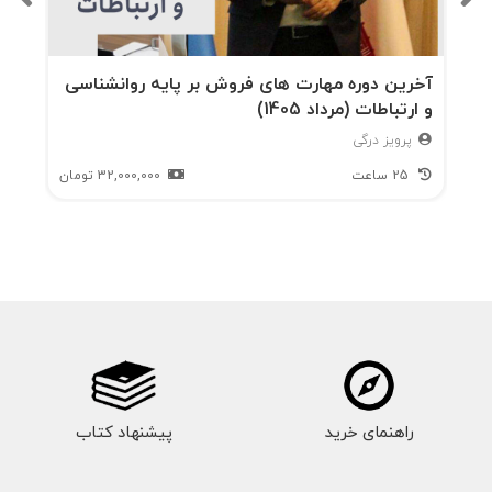
است؛ جایی که روان‌کاو فقط شنونده نیست، بلکه
تسهیل‌گر کشف است.۶. برند به‌مثابه روایت جمعیدر
آخرین دوره مهارت های فروش بر پایه روانشناسی
و ارتباطات (مرداد 1405)
بخش پایانی، کتاب نشان می‌دهد که برند دیگر
پرویز درگی
متعلق به سازمان نیست؛ بلکه روایتی است که
25 ساعت
32,000,000
تومان
میان برند، کارکنان و مشتری شکل می‌گیرد.وقتی
برند، کهن‌الگوی خود را با وضوح و یکنواختی زندگی
کند، به یک «شخصیت داستانی» بدل می‌شود که
جامعه می‌تواند به آن عشق بورزد. این همان نقطه‌ای
است که روان‌شناسی و بازاریابی در هم ادغام
می‌شوند — و برند به اسطوره بدل می‌شود.۷. کاربرد
در کسب‌وکارهای ایرانیدر ایران که مفهوم «هویت
راهنمای خرید
پیشنهاد کتاب
برند» هنوز در حال شکل‌گیری است، این کتاب