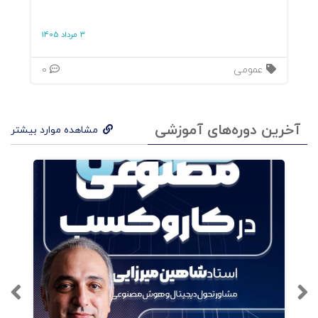
«بسازند».در فرایند کشف، پرسش‌هایی مانند این
3 مرداد 1405
مطرح می‌شوند:برند ما از چه چیزی دفاع می‌کند؟چه
ترسی دارد؟مشتری ما با چه روایتی از جهان تطبیق
عمومی
0
می‌کند؟این بازیِ روان‌شناسانه، قلب مدل «کهن
الگوها در برندسازی» است — برندسازی به‌مثابه
آخرین دوره‌های آموزشی
مشاهده موارد بیشتر
روان‌کاوی خلاق.۴. ساخت هویت زنده: انگیزش،
جهان‌بینی، محرککتاب از نگاه سنتی «ویژگی و مزیت
رقابتی» عبور کرده و محور را بر انگیزش (Motivation)
و نقطه‌عطف احساسی مشتری بنا
می‌گذارد.نویسندگان بر این باورند که برندهای قوی از
درون به بیرون عمل می‌کنند:ابتدا «چرا»ی وجودی
خود را می‌شناسند (Purpose) و سپس بر اساس