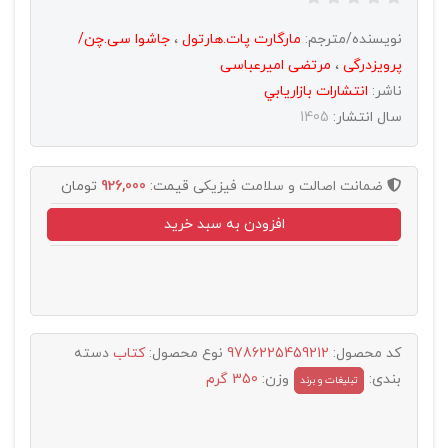
نویسنده/مترجم:
مارگارت پات.هارتول
،
جاشوا سی.چن/
پرویزدرگی
،
مرتضی امیرعباسی
ناشر:
انتشارات بازاريابي
سال انتشار:
1405
ضمانت اصالت و سلامت فیزیکی
قیمت:
926,000
تومان
افزودن به سبد خرید
کد محصول:
9786225459212
نوع محصول:
کتاب
دسته
بندی:
وزن:
350 گرم
تبليغات و برند