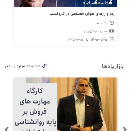
همان «کهن‌الگو» زبان، تصویر، و رفتارشان را تنظیم
می‌کنند.برای نمونه:Nike با کهن‌الگوی «قهرمان»
رمز و رازهای هوش مصنوعی در کاروکسب
16 ساعت
مخاطب را به چالش می‌کشد.Harley-Davidson از
7,000,000
تومان
کهن‌الگوی «عاصی» (Outlaw) الهام می‌گیرد.Apple
1405-05-25
تا
1405-06-15
کهن‌الگوی «آفریننده» را می‌زیَد.این برندها با انتخاب
آگاهانه‌ی کهن‌الگو، نه فقط ارتباط بازار، بلکه
بازاریادها
اکوسیستم معنایی و فرهنگی خود را ساخته‌اند.۵.
مشاهده موارد بیشتر
تعامل به‌جای سخنرانی: یادگیری از طریق تجربهیکی
از نوآوری‌های اصلی اثر، رویکرد تعامل‌محور آن است.
نویسندگان به‌جای آموزش نظری خشک، خواننده را در
فرآیند گفت‌وگو و تمرین دخیل می‌کنند تا در عمل،
درک کند که برند مثل انسان، طیف، سایه و نور
دارد.این کارکرد شبیه به فرآیند روان‌درمانی تحلیلی