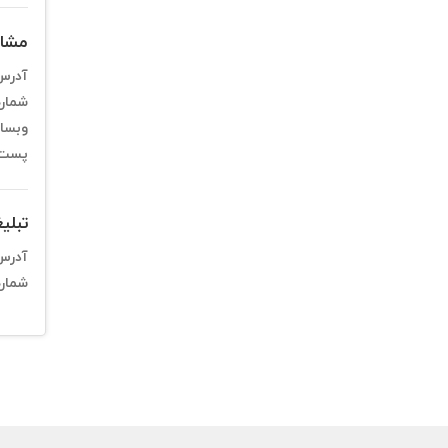
مشاور
آدرس
شمار
وبسا
پست 
تبلیغ
آدرس
شمار