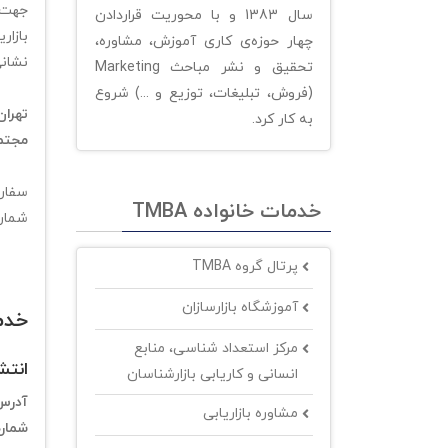
جهت 
سال 1383 و با محوریت قراردادن
بازار
چهار حوزه‌ی کاری آموزش، مشاوره،
نشانی
تحقیق و نشر مباحث Marketing
(فروش، تبلیغات، توزیع و ...) شروع
به کار کرد.
مجتمع
سفارش
خدمات خانواده TMBA
شمار
پرتال گروه TMBA
آموزشگاه بازارسازان
خدما
مرکز استعداد شناسی، منابع
انتشا
انسانی و کاریابی بازارشناسان
آدرس
مشاوره بازاریابی
شمار