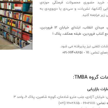
خرید حضوری محصولات فرهنگی حوزه‌ی
یابی (کتابها، نشریات، و سی‌دی یا دی‌وی‌دی به
 زیر مراجعه کنید.
تهران، میدان انقلاب، ابتدای خیابان ۱۲ فروردین،
 کتاب فروردین، طبقه همکف، پلاک ۱
ات تلفنی نیز پذیرفته می شود.
ه‌های تماس:
021-66408251 - 71
ت گروه TMBA:
رات بازاریابی
:
خیابان آزادی، جنب مترو شادمان، کوچه شاهین، پلاک 6، واحد 3
ه تماس:
(021) 66028115 - 66028111