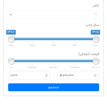
ناشر
--
سال چاپ
1380
1405
1380
1386
1393
1399
1405
قیمت (تومان)
1000
1250750
2500500
3750250
5000000
تا
5,000,000
از
1,000
جستجو