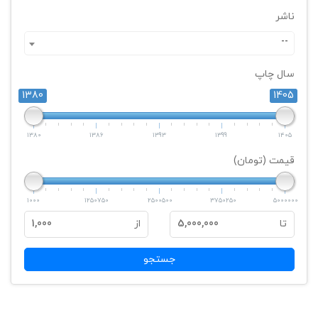
ناشر
--
سال چاپ
1380
1405
1380
1386
1393
1399
1405
قیمت (تومان)
1000
1250750
2500500
3750250
5000000
تا
5,000,000
از
1,000
جستجو