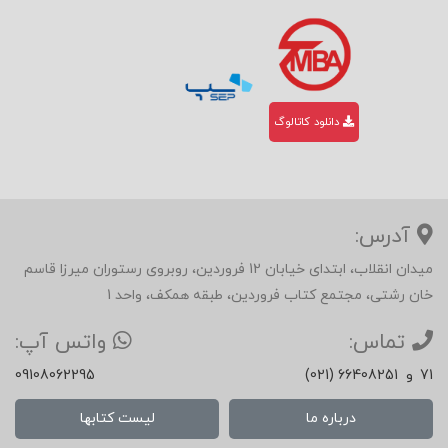
دانلود کاتالوگ
آدرس:
میدان انقلاب، ابتدای خیابان 12 فروردین، روبروی رستوران میرزا قاسم
خان رشتی، مجتمع کتاب فروردین، طبقه همکف، واحد 1
تماس:
واتس آپ:
71
و
(021) 66408251
09108062295
درباره ما
لیست کتابها