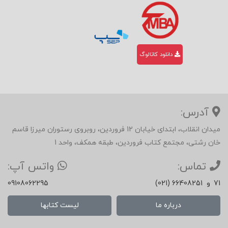
دانلود کاتالوگ
آدرس:
میدان انقلاب، ابتدای خیابان 12 فروردین، روبروی رستوران میرزا قاسم
خان رشتی، مجتمع کتاب فروردین، طبقه همکف، واحد 1
تماس:
واتس آپ:
71
و
(021) 66408251
09108062295
درباره ما
لیست کتابها