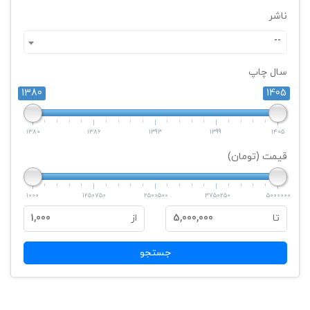
ناشر
--
سال چاپ
1380
1405
1380
1386
1393
1399
1405
قیمت (تومان)
1000
1250750
2500500
3750250
5000000
تا
5,000,000
از
1,000
جستجو