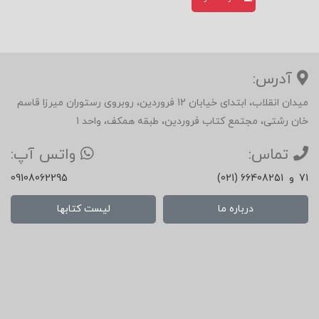
آدرس:
میدان انقلاب، ابتدای خیابان 12 فروردین، روبروی رستوران میرزا قاسم
خان رشتی، مجتمع کتاب فروردین، طبقه همکف، واحد 1
تماس:
واتس آپ:
71
و
(021) 66408251
09108062295
درباره ما
لیست کتابها