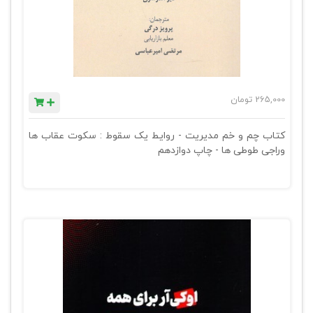
265,000
تومان
کتاب چم و خم مدیریت - روایط یک سقوط : سکوت عقاب ها
وراجی طوطی ها - چاپ دوازدهم