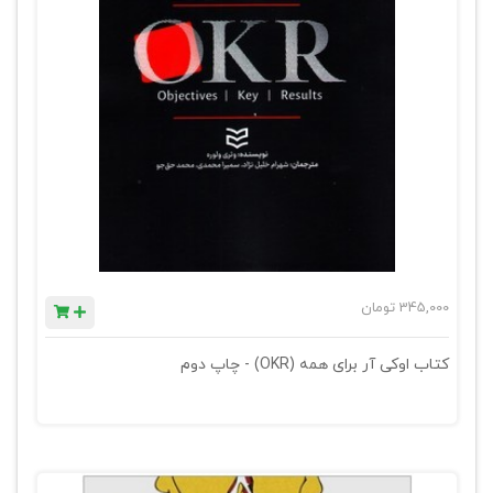
345,000
تومان
کتاب اوکی آر برای همه (OKR) - چاپ دوم