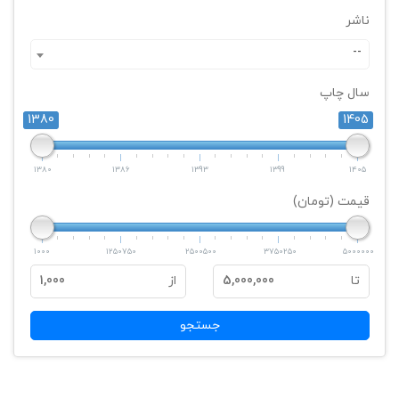
ناشر
--
سال چاپ
1380
1405
1380
1386
1393
1399
1405
قیمت (تومان)
1000
1250750
2500500
3750250
5000000
تا
5,000,000
از
1,000
جستجو