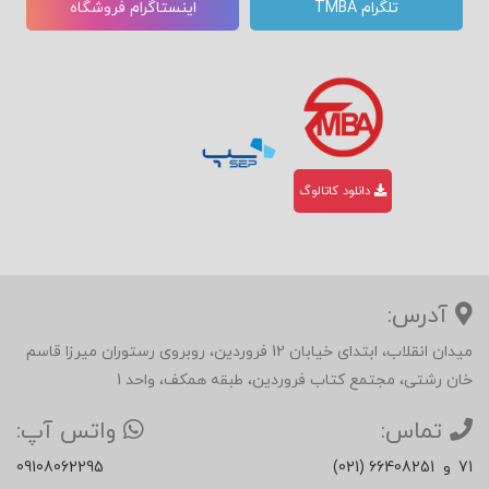
تلگرام TMBA
اینستاگرام فروشگاه
دانلود کاتالوگ
آدرس:
میدان انقلاب، ابتدای خیابان 12 فروردین، روبروی رستوران میرزا قاسم
خان رشتی، مجتمع کتاب فروردین، طبقه همکف، واحد 1
تماس:
واتس آپ:
71
و
(021) 66408251
09108062295