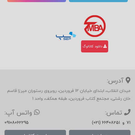
دانلود کاتالوگ
آدرس:
میدان انقلاب، ابتدای خیابان 12 فروردین، روبروی رستوران میرزا قاسم
خان رشتی، مجتمع کتاب فروردین، طبقه همکف، واحد 1
تماس:
واتس آپ:
71
و
(021) 66408251
09108062295