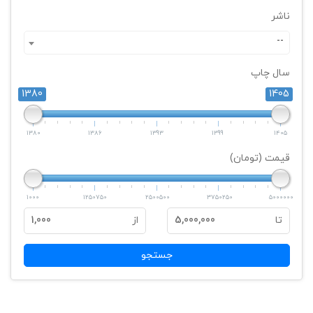
ناشر
--
سال چاپ
1380
1405
1380
1386
1393
1399
1405
قیمت (تومان)
1000
1250750
2500500
3750250
5000000
تا
5,000,000
از
1,000
جستجو