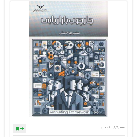
287,000
تومان