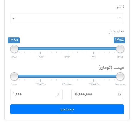
ناشر
--
سال چاپ
1380
1405
1380
1386
1393
1399
1405
قیمت (تومان)
1000
1250750
2500500
3750250
5000000
تا
5,000,000
از
1,000
جستجو