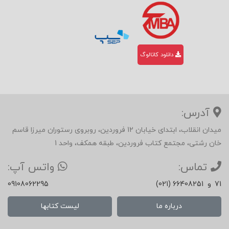
دانلود کاتالوگ
آدرس:
میدان انقلاب، ابتدای خیابان 12 فروردین، روبروی رستوران میرزا قاسم
خان رشتی، مجتمع کتاب فروردین، طبقه همکف، واحد 1
تماس:
واتس آپ:
71
و
(021) 66408251
09108062295
درباره ما
لیست کتابها